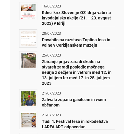
16/08/2023
Rdeči križ Slovenije OZ Idrija vabi na
krvodajalsko akcijo (21. – 23. avgust
2023) v Idriji
28/07/2023
Povabilo na razstavo Toplina lesa in
volne v Cerkljanskem muzeju
25/07/2023
Zbiranje prijav zaradi škode na
stvareh zaradi posledic močnega
neurja z dežjem in vetrom med 12. in
13. julijem ter med 17. in 25. julijem
2023
21/07/2023
Zahvala župana gasilcem in vsem
občanom
21/07/2023
Tudi 4. Festival lesa in rokodelstva
LARFA ART odpovedan