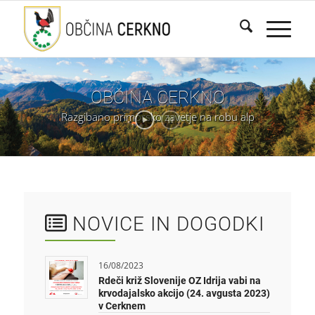
OBČINA
CERKNO
Razgibano
primorsko
zavetje
na
robu
alp
NOVICE IN DOGODKI
16/08/2023
Rdeči križ Slovenije OZ Idrija vabi na
krvodajalsko akcijo (24. avgusta 2023)
v Cerknem