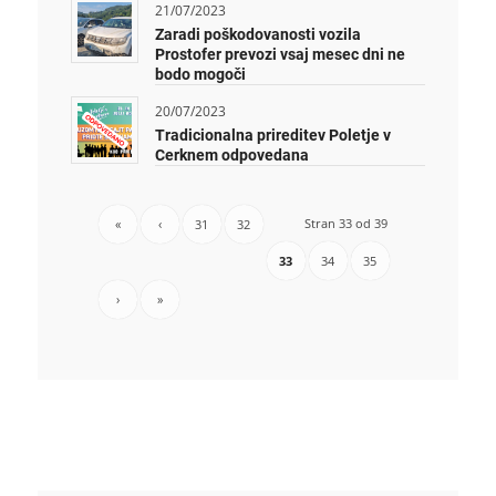
21/07/2023
Zaradi poškodovanosti vozila
Prostofer prevozi vsaj mesec dni ne
bodo mogoči
20/07/2023
Tradicionalna prireditev Poletje v
Cerknem odpovedana
Stran 33 od 39
«
‹
31
32
33
34
35
›
»