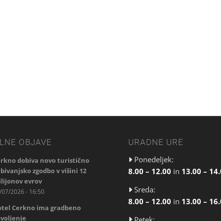
LNE OBJAVE
URADNE URE
Ponedeljek:
rkno dobiva novo turistično
8.00 – 12.00
in
13.00 – 14
 bivanjsko zgodbo v višini 12
lijonov evrov
Sreda:
/07/2026 - 16:50
8.00 – 12.00
in
13.00 – 16
tel Cerkno ima gradbeno
voljenje
Petek: