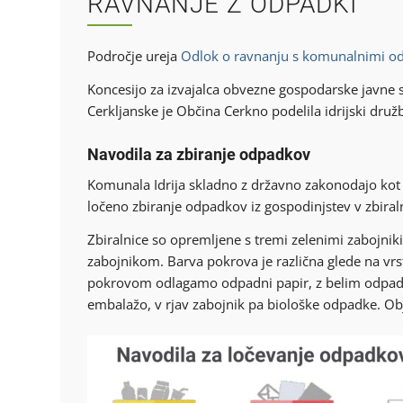
RAVNANJE Z ODPADKI
Področje ureja
Odlok o ravnanju s komunalnimi od
Koncesijo za izvajalca obvezne gospodarske javne
Cerkljanske je Občina Cerkno podelila idrijski druž
Navodila za zbiranje odpadkov
Komunala Idrija skladno z državno zakonodajo kot 
ločeno zbiranje odpadkov iz gospodinjstev v zbiralnic
Zbiralnice so opremljene s tremi zelenimi zabojniki
zabojnikom. Barva pokrova je različna glede na vrs
pokrovom odlagamo odpadni papir, z belim odpadn
embalažo, v rjav zabojnik pa biološke odpadke. Ob