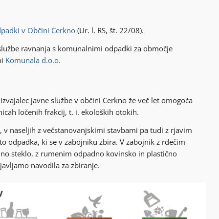
padki v Občini Cerkno
(Ur. l. RS, št. 22/08).
 službe ravnanja s komunalnimi odpadki za območje
bi
Komunala d.o.o.
izvajalec javne službe v občini Cerkno že več let omogoča
ah ločenih frakcij, t. i. ekoloških otokih.
, v naseljih z večstanovanjskimi stavbami pa tudi z rjavim
to odpadka, ki se v zabojniku zbira. V zabojnik z rdečim
o steklo, z rumenim odpadno kovinsko in plastično
javljamo navodila za zbiranje.