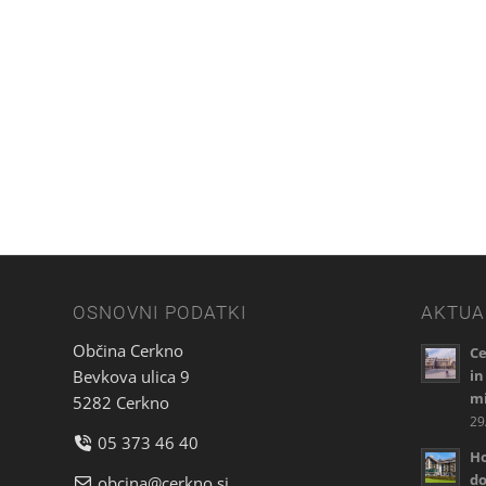
OSNOVNI PODATKI
AKTUA
Občina Cerkno
Ce
Bevkova ulica 9
in
mi
5282 Cerkno
29
05 373 46 40
Ho
do
obcina@cerkno.si