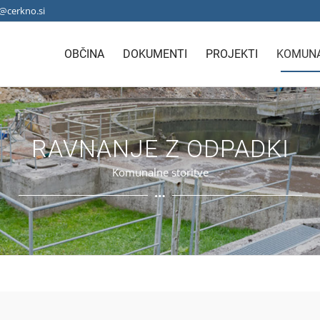
@cerkno.si
OBČINA
DOKUMENTI
PROJEKTI
KOMUNA
RAVNANJE Z ODPADKI
Komunalne storitve