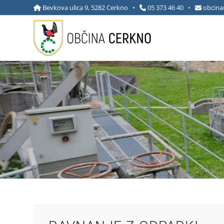
Bevkova ulica 9, 5282 Cerkno •
05 373 46 40
•
obcina