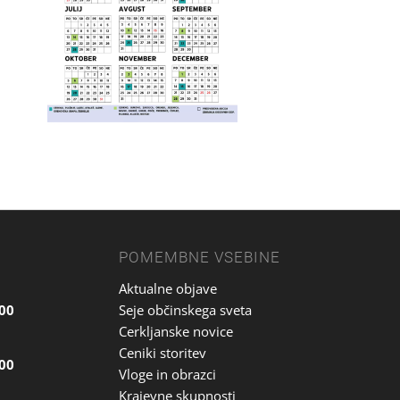
POMEMBNE VSEBINE
Aktualne objave
.00
Seje občinskega sveta
Cerkljanske novice
Ceniki storitev
.00
Vloge in obrazci
Krajevne skupnosti