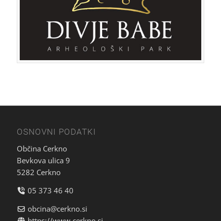
OSNOVNI PODATKI
Občina Cerkno
Bevkova ulica 9
5282 Cerkno
05 373 46 40
obcina@cerkno.si
https://www.cerkno.si