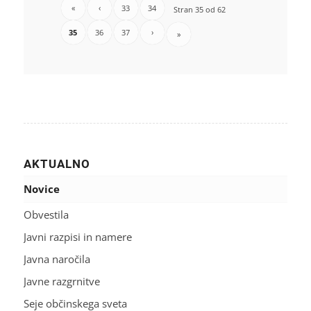
«
‹
33
34
Stran 35 od 62
35
36
37
›
»
AKTUALNO
Novice
Obvestila
Javni razpisi in namere
Javna naročila
Javne razgrnitve
Seje občinskega sveta