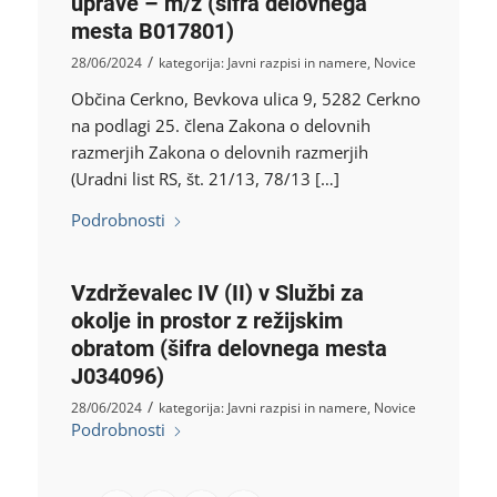
uprave – m/ž (šifra delovnega
mesta B017801)
/
28/06/2024
kategorija:
Javni razpisi in namere
,
Novice
Občina Cerkno, Bevkova ulica 9, 5282 Cerkno
na podlagi 25. člena Zakona o delovnih
razmerjih Zakona o delovnih razmerjih
(Uradni list RS, št. 21/13, 78/13 […]
Podrobnosti
Vzdrževalec IV (II) v Službi za
okolje in prostor z režijskim
obratom (šifra delovnega mesta
J034096)
/
28/06/2024
kategorija:
Javni razpisi in namere
,
Novice
Podrobnosti