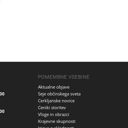
POMEMBNE VSEBINE
Aktualne objave
.00
Seje občinskega sveta
Cerkljanske novice
Ceniki storitev
.00
Vloge in obrazci
Krajevne skupnosti
Izjava o skladnosti