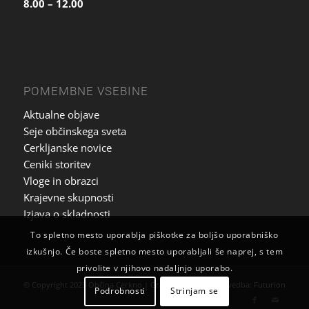
8.00 – 12.00
POMEMBNE VSEBINE
Aktualne objave
Seje občinskega sveta
Cerkljanske novice
Ceniki storitev
Vloge in obrazci
Krajevne skupnosti
Izjava o skladnosti
To spletno mesto uporablja piškotke za boljšo uporabniško
izkušnjo. Če boste spletno mesto uporabljali še naprej, s tem
privolite v njihovo nadaljnjo uporabo.
© Copyright 2023 Občina Cerkno | Grafična zasnova in izvedba:
Futurion
Podrobnosti
Strinjam se