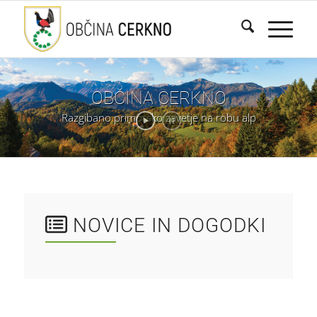
OBČINA
CERKNO
Razgibano
primorsko
zavetje
na
robu
alp
NOVICE IN DOGODKI