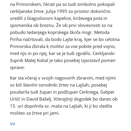
na Primorskem, hkrati pa so tudi simbolno pokopali
cerkljanske žrtve. Julija 1995 so prostor dokončno
uredili z blagoslovom kapelice, križevega pota in
spomenika ob breznu. Že ob prvi slovesnosti so na
pobudo tedanjega koprskega škofa msgr. Metoda
Piriha načrtovali, da bodo Lajše kraj, kjer se bo celotna
Primorska zbirala k molitvi za vse pobite pred vojno,
med njo in po njej, kar se je tudi zgodilo. Cerkljanski
župnik Matej Kobal je tako posebej izpostavil pomen
sprave:
Kar sta včeraj v svojih nagovorih zbranim, med njimi
so bili številni sorodniki žrtev na Lajšah, posebej
poudarila tudi župan in podžupan Cerknega, Gašper
Uršič in David Bašelj. Včerajšnji dogodek bo danes ob
15. uri dopolnila sv. maša na Lajšah, ki ji bo sledila
molitev za žrtve pri jami.
Vir