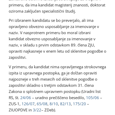
primeru, da ima kandidat magisterij znanosti, doktorat
oziroma zaključen specialistični študij.
Pri izbranem kandidatu se bo preverjalo, ali ima
opravljeno obvezno usposabljanje za imenovanje v
naziv. V nasprotnem primeru bo moral izbrani
kandidat obvezno usposabljanje za imenovanje v
naziv, v skladu s prvim odstavkom 89. člena ZJU,
opraviti najkasneje v enem letu od sklenitve pogodbe o
zaposlitvi.
V primeru, da kandidat nima opravljenega strokovnega
izpita iz upravnega postopka, ga je dolžan opraviti
najpozneje v treh mesecih od sklenitve pogodbe o
zaposlitvi skladno s tretjim odstavkom 31. člena
Zakona o splošnem upravnem postopku (Uradni list
RS, št.
24/06
– uradno prečiščeno besedilo,
105/06
–
ZUS-1,
126/07
,
65/08
,
8/10
,
82/13
,
175/20
–
ZIUOPDVE in
3/22
– ZDeb).