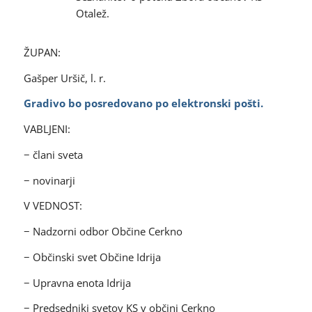
Otalež.
ŽUPAN:
Gašper Uršič, l. r.
Gradivo bo posredovano po elektronski pošti.
VABLJENI:
− člani sveta
− novinarji
V VEDNOST:
− Nadzorni odbor Občine Cerkno
− Občinski svet Občine Idrija
− Upravna enota Idrija
− Predsedniki svetov KS v občini Cerkno