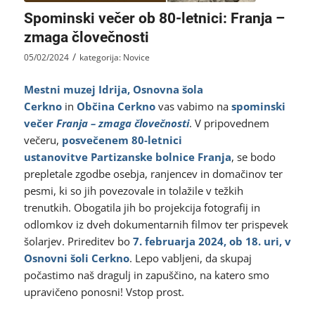
Spominski večer ob 80-letnici: Franja –
zmaga človečnosti
/
05/02/2024
kategorija:
Novice
Mestni muzej Idrija, Osnovna šola
Cerkno
in
Občina Cerkno
vas vabimo na
spominski
večer
Franja – zmaga človečnosti
. V pripovednem
večeru,
posvečenem 80-letnici
ustanovitve
Partizanske bolnice Franja
, se bodo
prepletale zgodbe osebja, ranjencev in domačinov ter
pesmi, ki so jih povezovale in tolažile v težkih
trenutkih. Obogatila jih bo projekcija fotografij in
odlomkov iz dveh dokumentarnih filmov ter prispevek
šolarjev. Prireditev bo
7. februarja 2024, ob 18. uri, v
Osnovni šoli Cerkno
. Lepo vabljeni, da skupaj
počastimo naš dragulj in zapuščino, na katero smo
upravičeno ponosni! Vstop prost.