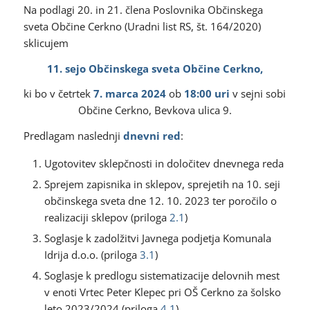
Na podlagi 20. in 21. člena Poslovnika Občinskega
sveta Občine Cerkno (Uradni list RS, št. 164/2020)
sklicujem
11. sejo Občinskega sveta Občine Cerkno,
ki bo v četrtek
7. marca 2
024
ob
18:00 uri
v sejni sobi
Občine Cerkno, Bevkova ulica 9.
Predlagam naslednji
dnevni red
:
Ugotovitev sklepčnosti in določitev dnevnega reda
Sprejem zapisnika in sklepov, sprejetih na 10. seji
občinskega sveta dne 12. 10. 2023 ter poročilo o
realizaciji sklepov (priloga
2.1
)
Soglasje k zadolžitvi Javnega podjetja Komunala
Idrija d.o.o. (priloga
3.1
)
Soglasje k predlogu sistematizacije delovnih mest
v enoti Vrtec Peter Klepec pri OŠ Cerkno za šolsko
leto 2023/2024 (priloga
4.1
)