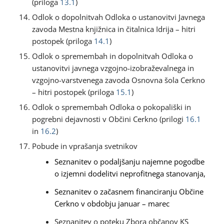
(priloga
13.1
)
Odlok o dopolnitvah Odloka o ustanovitvi Javnega
zavoda Mestna knjižnica in čitalnica Idrija – hitri
postopek (priloga
14.1
)
Odlok o spremembah in dopolnitvah Odloka o
ustanovitvi javnega vzgojno-izobraževalnega in
vzgojno-varstvenega zavoda Osnovna šola Cerkno
– hitri postopek (priloga
15.1
)
Odlok o spremembah Odloka o pokopališki in
pogrebni dejavnosti v Občini Cerkno (prilogi
16.1
in
16.2
)
Pobude in vprašanja svetnikov
Seznanitev o podaljšanju najemne pogodbe
o izjemni dodelitvi neprofitnega stanovanja,
Seznanitev o začasnem financiranju Občine
Cerkno v obdobju januar – marec
Seznanitev o poteku Zbora občanov KS