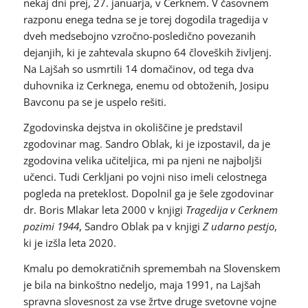
nekaj dni prej, 27. januarja, v Cerknem. V časovnem
razponu enega tedna se je torej dogodila tragedija v
dveh medsebojno vzročno-posledično povezanih
dejanjih, ki je zahtevala skupno 64 človeških življenj.
Na Lajšah so usmrtili 14 domačinov, od tega dva
duhovnika iz Cerknega, enemu od obtoženih, Josipu
Bavconu pa se je uspelo rešiti.
Zgodovinska dejstva in okoliščine je predstavil
zgodovinar mag. Sandro Oblak, ki je izpostavil, da je
zgodovina velika učiteljica, mi pa njeni ne najboljši
učenci. Tudi Cerkljani po vojni niso imeli celostnega
pogleda na preteklost. Dopolnil ga je šele zgodovinar
dr. Boris Mlakar leta 2000 v knjigi
Tragedija v Cerknem
pozimi 1944
, Sandro Oblak pa v knjigi
Z udarno pestjo
,
ki je izšla leta 2020.
Kmalu po demokratičnih spremembah na Slovenskem
je bila na binkoštno nedeljo, maja 1991, na Lajšah
spravna slovesnost za vse žrtve druge svetovne vojne