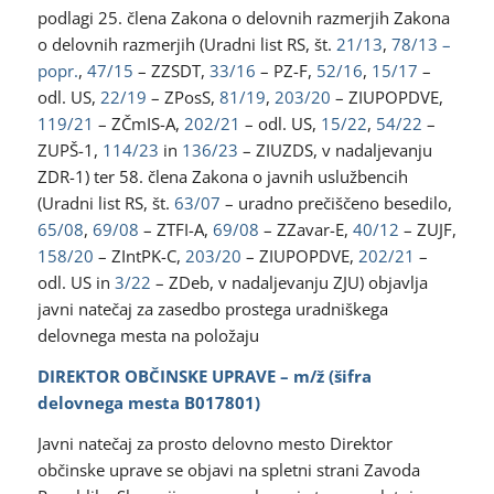
podlagi 25. člena Zakona o delovnih razmerjih Zakona
o delovnih razmerjih (Uradni list RS, št.
21/13
,
78/13 –
popr.
,
47/15
– ZZSDT,
33/16
– PZ-F,
52/16
,
15/17
–
odl. US,
22/19
– ZPosS,
81/19
,
203/20
– ZIUPOPDVE,
119/21
– ZČmIS-A,
202/21
– odl. US,
15/22
,
54/22
–
ZUPŠ-1,
114/23
in
136/23
– ZIUZDS, v nadaljevanju
ZDR-1) ter 58. člena Zakona o javnih uslužbencih
(Uradni list RS, št.
63/07
– uradno prečiščeno besedilo,
65/08
,
69/08
– ZTFI-A,
69/08
– ZZavar-E,
40/12
– ZUJF,
158/20
– ZIntPK-C,
203/20
– ZIUPOPDVE,
202/21
–
odl. US in
3/22
– ZDeb, v nadaljevanju ZJU) objavlja
javni natečaj za zasedbo prostega uradniškega
delovnega mesta na položaju
DIREKTOR OBČINSKE UPRAVE – m/ž (šifra
delovnega mesta B017801)
Javni natečaj za prosto delovno mesto Direktor
občinske uprave se objavi na spletni strani Zavoda