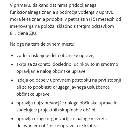
V primeru, da kandidat nima pridobljenega
funkcionalnega znanja s področja vodenja v upravi,
mora le-ta znanja pridobiti v petnajstih (15) mesecih od
imenovanja na položaj skladno s tretjim odstavkom
81. člena ZJU.
Naloge na tem delovnem mestu:
vodi in usklajuje delo občinske uprave,
skrbi za zakonito, dosledno, učinkovito in smotrno
opravljanje nalog občinske uprave,
izdaja odločbe v upravnem postopku na prvi stopnji
ali za to pooblasti drugega javnega uslužbenca
občinske uprave,
opravlja najzahtevnejše naloge občinske uprave in
sodeluje v projektnih skupinah v občini,
opravlja druge organizacijske naloge v zvezi z
delovanjem občinske uprave ter skrbi za