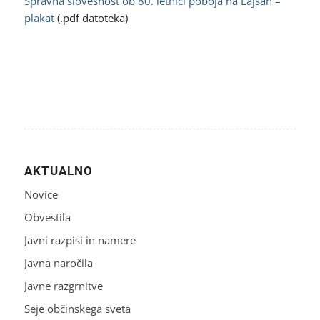
Spravna slovesnost ob 80. letnici poboja na Lajšah –
plakat
(.pdf datoteka)
AKTUALNO
Novice
Obvestila
Javni razpisi in namere
Javna naročila
Javne razgrnitve
Seje občinskega sveta