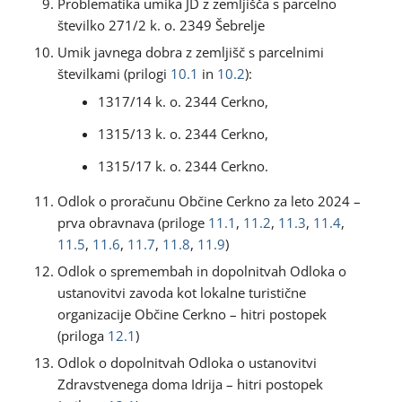
Problematika umika JD z zemljišča s parcelno
številko 271/2 k. o. 2349 Šebrelje
Umik javnega dobra z zemljišč s parcelnimi
številkami (prilogi
10.1
in
10.2
):
1317/14 k. o. 2344 Cerkno,
1315/13 k. o. 2344 Cerkno,
1315/17 k. o. 2344 Cerkno.
Odlok o proračunu Občine Cerkno za leto 2024 –
prva obravnava (priloge
11.1
,
11.2
,
11.3
,
11.4
,
11.5
,
11.6
,
11.7
,
11.8
,
11.9
)
Odlok o spremembah in dopolnitvah Odloka o
ustanovitvi zavoda kot lokalne turistične
organizacije Občine Cerkno – hitri postopek
(priloga
12.1
)
Odlok o dopolnitvah Odloka o ustanovitvi
Zdravstvenega doma Idrija – hitri postopek