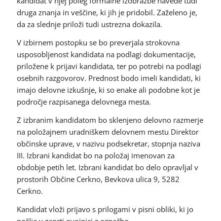
kandidat v njej poleg formalne izobrazbe navede tudi
druga znanja in veščine, ki jih je pridobil. Zaželeno je,
da za slednje priloži tudi ustrezna dokazila.
V izbirnem postopku se bo preverjala strokovna
usposobljenost kandidata na podlagi dokumentacije,
priložene k prijavi kandidata, ter po potrebi na podlagi
osebnih razgovorov. Prednost bodo imeli kandidati, ki
imajo delovne izkušnje, ki so enake ali podobne kot je
področje razpisanega delovnega mesta.
Z izbranim kandidatom bo sklenjeno delovno razmerje
na položajnem uradniškem delovnem mestu Direktor
občinske uprave, v nazivu podsekretar, stopnja naziva
III. Izbrani kandidat bo na položaj imenovan za
obdobje petih let. Izbrani kandidat bo delo opravljal v
prostorih Občine Cerkno, Bevkova ulica 9, 5282
Cerkno.
Kandidat vloži prijavo s prilogami v pisni obliki, ki jo
pošlje v zaprti ovojnici z označbo