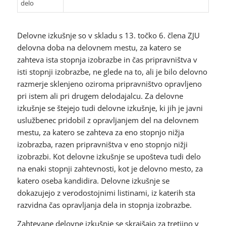
delo
Delovne izkušnje so v skladu s 13. točko 6. člena ZJU
delovna doba na delovnem mestu, za katero se
zahteva ista stopnja izobrazbe in čas pripravništva v
isti stopnji izobrazbe, ne glede na to, ali je bilo delovno
razmerje sklenjeno oziroma pripravništvo opravljeno
pri istem ali pri drugem delodajalcu. Za delovne
izkušnje se štejejo tudi delovne izkušnje, ki jih je javni
uslužbenec pridobil z opravljanjem del na delovnem
mestu, za katero se zahteva za eno stopnjo nižja
izobrazba, razen pripravništva v eno stopnjo nižji
izobrazbi. Kot delovne izkušnje se upošteva tudi delo
na enaki stopnji zahtevnosti, kot je delovno mesto, za
katero oseba kandidira. Delovne izkušnje se
dokazujejo z verodostojnimi listinami, iz katerih sta
razvidna čas opravljanja dela in stopnja izobrazbe.
Zahtevane delovne izkušnje se skrajšajo za tretjino v