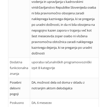
vodenja in upravljanja s kadrovskimi
viridržavljanstvo Republike Slovenijeda oseba
ni bila pravnomočno obsojena zaradi
naklepnega kaznivega dejanja, ki se preganja
po uradni dolžnosti, in da ni bila obsojena na
nepogojno kazen zapora v trajanju več kot
šest mesecevda zoper osebo ni vložena
pravnomočna obtožnica zaradi naklepnega
kaznivega dejanja, ki se preganja po uradni
dolžnosti
Dodatna
uporaba računalniških programovvozniški
funkcionalna
izpit B kategorije
znanja
Posebni
DA, možnost dela od doma v skladu z
delovni
notranjim aktom delodajalca
pogoji
Poskusno
DA, 6 mesecev