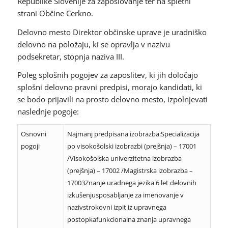
Republike Slovenije za zaposlovanje ter na spletni
strani Občine Cerkno.
Delovno mesto Direktor občinske uprave je uradniško
delovno na položaju, ki se opravlja v nazivu
podsekretar, stopnja naziva III.
Poleg splošnih pogojev za zaposlitev, ki jih določajo
splošni delovno pravni predpisi, morajo kandidati, ki
se bodo prijavili na prosto delovno mesto, izpolnjevati
naslednje pogoje:
Osnovni
Najmanj predpisana izobrazba:Specializacija
pogoji
po visokošolski izobrazbi (prejšnja) – 17001
/Visokošolska univerzitetna izobrazba
(prejšnja) – 17002 /Magistrska izobrazba –
17003Znanje uradnega jezika 6 let delovnih
izkušenjusposabljanje za imenovanje v
nazivstrokovni izpit iz upravnega
postopkafunkcionalna znanja upravnega