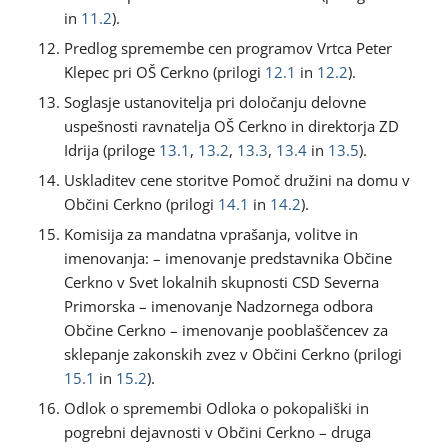
in
11.2
).
Predlog spremembe cen programov Vrtca Peter
Klepec pri OŠ Cerkno (prilogi
12.1
in
12.2
).
Soglasje ustanovitelja pri določanju delovne
uspešnosti ravnatelja OŠ Cerkno in direktorja ZD
Idrija (priloge
13.1
,
13.2
,
13.3
,
13.4
in
13.5
).
Uskladitev cene storitve Pomoč družini na domu v
Občini Cerkno (prilogi
14.1
in
14.2
).
Komisija za mandatna vprašanja, volitve in
imenovanja: – imenovanje predstavnika Občine
Cerkno v Svet lokalnih skupnosti CSD Severna
Primorska – imenovanje Nadzornega odbora
Občine Cerkno – imenovanje pooblaščencev za
sklepanje zakonskih zvez v Občini Cerkno (prilogi
15.1
in
15.2
).
Odlok o spremembi Odloka o pokopališki in
pogrebni dejavnosti v Občini Cerkno – druga