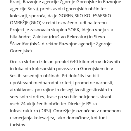
Kranj, Razvojne agencije Zgornje Gorenjske in Razvojne
agencije Sora), predstavniki gorenjskih občin ter
kolesarji, sporoča, da je GORENJSKO KOLESARSKO
OMREŽJE (GKO) v celoti označeno tudi na terenu.
Projekt je zasnovala skupina SORK, idejna vodja sta
bila Andrej Zalokar (društvo Rekreatur) in Stevo
Ščavničar (bivši direktor Razvojne agencije Zgornje
Gorenjske).
Gre za skrbno izdelan preplet 640 kilometrov državnih
in lokalnih kolesarskih povezav na Gorenjskem in v
šestih sosednjih občinah. Pri določitvi so bili
upoštevani mednarodni kriteriji prometne varnosti,
atraktivnost pokrajine in dosegljivosti gostinskih in
servisnih storitev, trase pa so bile potrjene s strani
vseh 24 vključenih občin ter Direkcije RS za
infrastrukturo (DRSI). Omrežje je označeno z namenom
usmerjanja kolesarjev, tako domačinov, kot tudi
turistov.