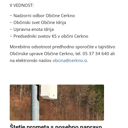
V VEDNOST:
− Nadzorni odbor Občine Cerkno
− Občinski svet Občine Idrija
− Upravna enota Idrija
− Predsedniki svetov KS v občini Cerkno
Morebitno odsotnost predhodno sporočite v tajništvo
Občinske uprave Občine Cerkno, tel. 05 37 34 640 ali
na elektronski naslov
obcina@cerkno.si
.
Štetje prometa s posebno napravo