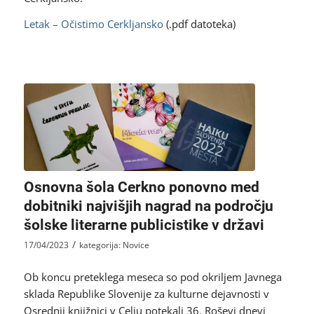
Letak – Očistimo Cerkljansko
(.pdf datoteka)
Osnovna šola Cerkno ponovno med
dobitniki najvišjih nagrad na področju
šolske literarne publicistike v državi
/
17/04/2023
kategorija:
Novice
Ob koncu preteklega meseca so pod okriljem Javnega
sklada Republike Slovenije za kulturne dejavnosti v
Osrednji knjižnici v Celju potekali 36. Roševi dnevi