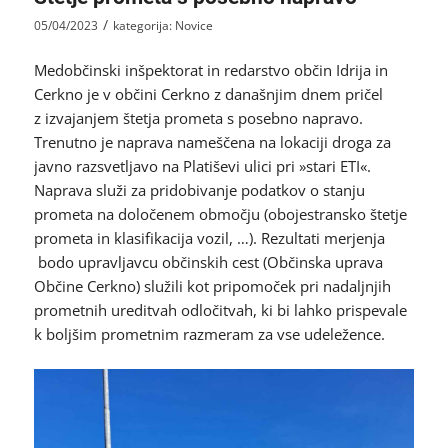
/
05/04/2023
kategorija:
Novice
Medobčinski inšpektorat in redarstvo občin Idrija in
Cerkno je v občini Cerkno z današnjim dnem pričel
z izvajanjem štetja prometa s posebno napravo.
Trenutno je naprava nameščena na lokaciji droga za
javno razsvetljavo na Platiševi ulici pri »stari ETI«.
Naprava služi za pridobivanje podatkov o stanju
prometa na določenem območju (obojestransko štetje
prometa in klasifikacija vozil, …). Rezultati merjenja
bodo upravljavcu občinskih cest (Občinska uprava
Občine Cerkno) služili kot pripomoček pri nadaljnjih
prometnih ureditvah odločitvah, ki bi lahko prispevale
k boljšim prometnim razmeram za vse udeležence.