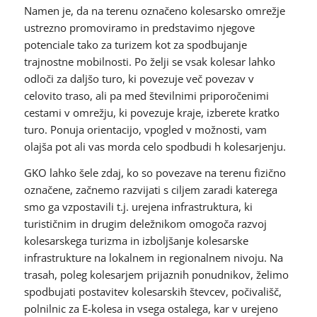
Namen je, da na terenu označeno kolesarsko omrežje
ustrezno promoviramo in predstavimo njegove
potenciale tako za turizem kot za spodbujanje
trajnostne mobilnosti. Po želji se vsak kolesar lahko
odloči za daljšo turo, ki povezuje več povezav v
celovito traso, ali pa med številnimi priporočenimi
cestami v omrežju, ki povezuje kraje, izberete kratko
turo. Ponuja orientacijo, vpogled v možnosti, vam
olajša pot ali vas morda celo spodbudi h kolesarjenju.
GKO lahko šele zdaj, ko so povezave na terenu fizično
označene, začnemo razvijati s ciljem zaradi katerega
smo ga vzpostavili t.j. urejena infrastruktura, ki
turističnim in drugim deležnikom omogoča razvoj
kolesarskega turizma in izboljšanje kolesarske
infrastrukture na lokalnem in regionalnem nivoju. Na
trasah, poleg kolesarjem prijaznih ponudnikov, želimo
spodbujati postavitev kolesarskih števcev, počivališč,
polnilnic za E-kolesa in vsega ostalega, kar v urejeno