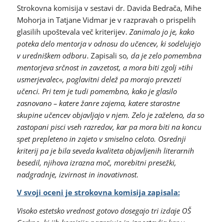
Strokovna komisija v sestavi dr. Davida Bedrača, Mihe
Mohorja in Tatjane Vidmar je v razpravah o prispelih
glasilih upoštevala več kriterijev.
Zanimalo jo je, kako
poteka delo mentorja v odnosu do učencev, ki sodelujejo
v uredniškem odboru
. Zapisali so
, da je zelo pomembna
mentorjeva srčnost in zavzetost, a mora biti zgolj »tihi
usmerjevalec«, poglavitni delež pa morajo prevzeti
učenci. Pri tem je tudi pomembno, kako je glasilo
zasnovano – katere žanre zajema, katere starostne
skupine učencev objavljajo v njem. Zelo je zaželeno, da so
zastopani pisci vseh razredov, kar pa mora biti na koncu
spet prepleteno in zajeto v smiselno celoto. Osrednji
kriterij pa je bila seveda kvaliteta objavljenih literarnih
besedil, njihova izrazna moč, morebitni presežki,
nadgradnje, izvirnost in inovativnost.
V svoji oceni je strokovna komisija zapisala:
Visoko estetsko vrednost gotovo dosegajo tri izdaje OŠ