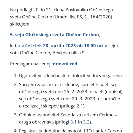
Na podlagi 20. in 21. člena Poslovnika Občinskega
sveta Občine Cerkno (Uradni list RS, št. 164/2020)
sklicujem
5. sejo Občinskega sveta Občine Cerkno,
ki bo
v četrtek 20. aprila 2023 ob 18:00 uri
v sejni
sobi Občine Cerkno, Bevkova ulica 9.
Predlagam naslednji
dnevni red
:
Ugotovitev sklepčnosti in določitev dnevnega reda.
Sprejem zapisnika in sklepov, sprejetih na 3. seji
občinskega sveta dne 16. 2. 2023 in na 4. (dopisni)
seji občinskega sveta dne 29. 3. 2023 ter poročilo
o realizaciji sklepov (priloga
2.1
).
Odlok o ustanovitvi Zavoda za turizem Cerkno –
druga obravnava (prilogi
3.1
in
3.2
).
Registracija dodatne dejavnosti LTO Laufar Cerkno