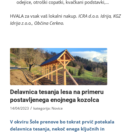
odejice, otroški copatki, kvačkani podstavki,…
HVALA za vsak vaš lokalni nakup.
ICRA d.o.o. Idrija, KGZ
Idrija z.o.o., Občina Cerkno.
Delavnica tesanja lesa na primeru
postavljenega enojnega kozolca
/
14/04/2023
kategorija:
Novice
V okviru Šole prenove bo tokrat prvič potekala
delavnica tesanja, nekoč enega ključnih in