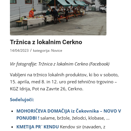
Tržnica z lokalnim Cerkno
/
14/04/2023
kategorija:
Novice
Vir fotografije: Tržnica z lokalnim Cerkno (Facebook)
Vabljeni na tržnico lokalnih produktov, ki bo v soboto,
15. aprila, med 8. in 12. uro pred tehnično trgovino –
KGZ Idrija, Pot na Zavrte 26, Cerkno.
Sodelujoči:
MOHORIČEVA DOMAČIJA iz Čekovnika – NOVO V
PONUDBI !
salame, bržole, želodci, klobase, …
KMETIJA PR` KENDU
Kendov sir (navaden, z