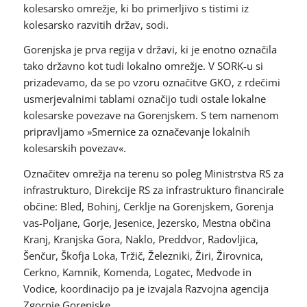
kolesarsko omrežje, ki bo primerljivo s tistimi iz
kolesarsko razvitih držav, sodi.
Gorenjska je prva regija v državi, ki je enotno označila
tako državno kot tudi lokalno omrežje. V SORK-u si
prizadevamo, da se po vzoru označitve GKO, z rdečimi
usmerjevalnimi tablami označijo tudi ostale lokalne
kolesarske povezave na Gorenjskem. S tem namenom
pripravljamo »Smernice za označevanje lokalnih
kolesarskih povezav«.
Označitev omrežja na terenu so poleg Ministrstva RS za
infrastrukturo, Direkcije RS za infrastrukturo financirale
občine: Bled, Bohinj, Cerklje na Gorenjskem, Gorenja
vas-Poljane, Gorje, Jesenice, Jezersko, Mestna občina
Kranj, Kranjska Gora, Naklo, Preddvor, Radovljica,
Šenčur, Škofja Loka, Tržič, Železniki, Žiri, Žirovnica,
Cerkno, Kamnik, Komenda, Logatec, Medvode in
Vodice, koordinacijo pa je izvajala Razvojna agencija
Zgornje Gorenjske.