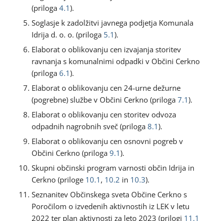
(priloga
4.1
).
Soglasje k zadolžitvi javnega podjetja Komunala
Idrija d. o. o. (priloga
5.1
).
Elaborat o oblikovanju cen izvajanja storitev
ravnanja s komunalnimi odpadki v Občini Cerkno
(priloga
6.1
).
Elaborat o oblikovanju cen 24-urne dežurne
(pogrebne) službe v Občini Cerkno (priloga
7.1
).
Elaborat o oblikovanju cen storitev odvoza
odpadnih nagrobnih sveč (priloga
8.1
).
Elaborat o oblikovanju cen osnovni pogreb v
Občini Cerkno (priloga
9.1
).
Skupni občinski program varnosti občin Idrija in
Cerkno (priloge
10.1
,
10.2
in
10.3
).
Seznanitev Občinskega sveta Občine Cerkno s
Poročilom o izvedenih aktivnostih iz LEK v letu
2022 ter plan aktivnosti za leto 2023 (prilogi
11.1