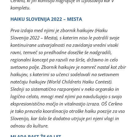
Cerkno, ki jih komisija nagrajuje in izpostavlja kar v
kompletu.
HAIKU SLOVENIJA 2022 – MESTA
Prva izdaja med njimi je zbornik haikujev (Haiku
Slovenija 2022 – Mesta), s katerim niso le potrdili svoje
kontinuirane ustvarjalnosti na zavidanja vredni visoki
ravni, temveč so predhodne dosežke še nadgradili,
regionalni koncept pa razvili na širše, državno in celo
svetovno polje. Zbornik haikujev je namreč nastal kot zbir
haikujev, s katerimi so učenci sodelovali na svetovnem
natečaju haikujev (World Children´s Haiku Contest).
Slednji so sistematično razporejeni v neko organsko in
logično celoto, mnogi med njimi pa navdušujejo s svojo
ekspresionistično močjo in vitalnostjo izraza. OŠ Cerkno
je tako prevzela koordinacijo otroške haiku poezije za vso
Slovenijo, kar šolo še dodatno utrjuje pri njeni vlogi in
odnosu do kulture.
MLADA RAST ŽE 60 LET