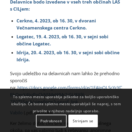
Delavnice bodo izvedene v vseh treh občinah LAS
s CILjem:
Cerkno,
4. 2023, ob 16. 30, v dvorani
Večnamenskega centra Cerkno.
Logatec, 19. 4. 2023, ob 16. 30, v sejni sobi
občine Logatec.
Idrija, 20. 4. 2023, ob 16. 30, v sejni sobi občine
Idrija.
Svojo udeležbo na delavnicah nam lahko že prehodno
sporočiš
na:
https://docs.google.com/forms/d/e/1FAIpQLScYcYOHyT
BkQmX4bzPoCkNSMeWMr2jGU8Xf6-
To spletno mesto uporablja piškotke za boljšo uporabniško
780TSSacA/viewform?usp=sf_link
izkušnjo. Če boste spletno mesto uporabljali še naprej, s tem
privolite v njihovo nadaljnjo uporabo.
Vabilo
(.pdf datoteka)
Podrobnosti
Strinjam se
Ker želimo dobiti čim širši nabor potreb lokalnega
okolja, pa vas vabimo tudi k reševanju anonimne