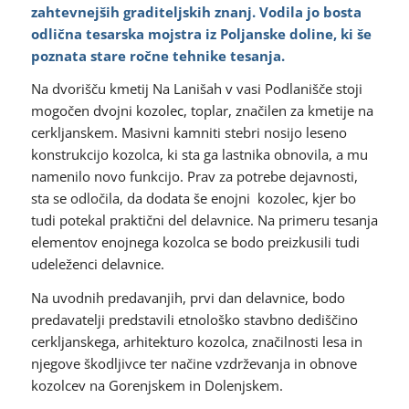
zahtevnejših graditeljskih znanj. Vodila jo bosta
odlična tesarska mojstra iz Poljanske doline, ki še
poznata stare ročne tehnike tesanja.
Na dvorišču kmetij Na Lanišah v vasi Podlanišče stoji
mogočen dvojni kozolec, toplar, značilen za kmetije na
cerkljanskem. Masivni kamniti stebri nosijo leseno
konstrukcijo kozolca, ki sta ga lastnika obnovila, a mu
namenilo novo funkcijo. Prav za potrebe dejavnosti,
sta se odločila, da dodata še enojni kozolec, kjer bo
tudi potekal praktični del delavnice. Na primeru tesanja
elementov enojnega kozolca se bodo preizkusili tudi
udeleženci delavnice.
Na uvodnih predavanjih, prvi dan delavnice, bodo
predavatelji predstavili etnološko stavbno dediščino
cerkljanskega, arhitekturo kozolca, značilnosti lesa in
njegove škodljivce ter načine vzdrževanja in obnove
kozolcev na Gorenjskem in Dolenjskem.