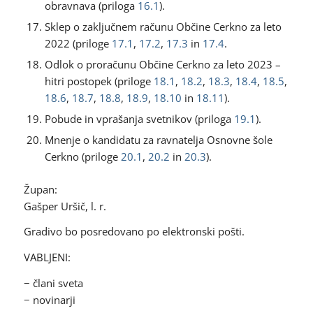
obravnava (priloga
16.1
).
Sklep o zaključnem računu Občine Cerkno za leto
2022 (priloge
17.1
,
17.2
,
17.3
in
17.4
.
Odlok o proračunu Občine Cerkno za leto 2023 –
hitri postopek (priloge
18.1
,
18.2
,
18.3
,
18.4
,
18.5
,
18.6
,
18.7
,
18.8
,
18.9
,
18.10
in
18.11
).
Pobude in vprašanja svetnikov (priloga
19.1
).
Mnenje o kandidatu za ravnatelja Osnovne šole
Cerkno (priloge
20.1
,
20.2
in
20.3
).
Župan:
Gašper Uršič, l. r.
Gradivo bo posredovano po elektronski pošti.
VABLJENI:
− člani sveta
− novinarji