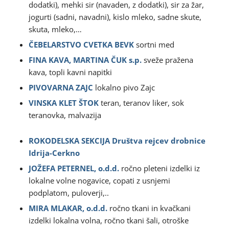
dodatki), mehki sir (navaden, z dodatki), sir za žar,
jogurti (sadni, navadni), kislo mleko, sadne skute,
skuta, mleko,…
ČEBELARSTVO CVETKA BEVK
sortni med
FINA KAVA, MARTINA ČUK s.p.
sveže pražena
kava, topli kavni napitki
PIVOVARNA ZAJC
lokalno pivo Zajc
VINSKA KLET ŠTOK
teran, teranov liker, sok
teranovka, malvazija
ROKODELSKA SEKCIJA Društva rejcev drobnice
Idrija-Cerkno
JOŽEFA PETERNEL, o.d.d.
ročno pleteni izdelki iz
lokalne volne nogavice, copati z usnjemi
podplatom, puloverji,..
MIRA MLAKAR, o.d.d.
ročno tkani in kvačkani
izdelki lokalna volna, ročno tkani šali, otroške