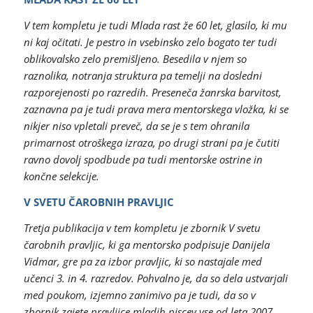
V tem kompletu je tudi Mlada rast že 60 let, glasilo, ki mu
ni kaj očitati. Je pestro in vsebinsko zelo bogato ter tudi
oblikovalsko zelo premišljeno. Besedila v njem so
raznolika, notranja struktura pa temelji na dosledni
razporejenosti po razredih. Preseneča žanrska barvitost,
zaznavna pa je tudi prava mera mentorskega vložka, ki se
nikjer niso vpletali preveč, da se je s tem ohranila
primarnost otroškega izraza, po drugi strani pa je čutiti
ravno dovolj spodbude pa tudi mentorske ostrine in
končne selekcije.
V SVETU ČAROBNIH PRAVLJIC
Tretja publikacija v tem kompletu je zbornik V svetu
čarobnih pravljic, ki ga mentorsko podpisuje Danijela
Vidmar, gre pa za izbor pravljic, ki so nastajale med
učenci 3. in 4. razredov. Pohvalno je, da so dela ustvarjali
med poukom, izjemno zanimivo pa je tudi, da so v
zbornik zajete pravljice mladih piscev vse od leta 2007.