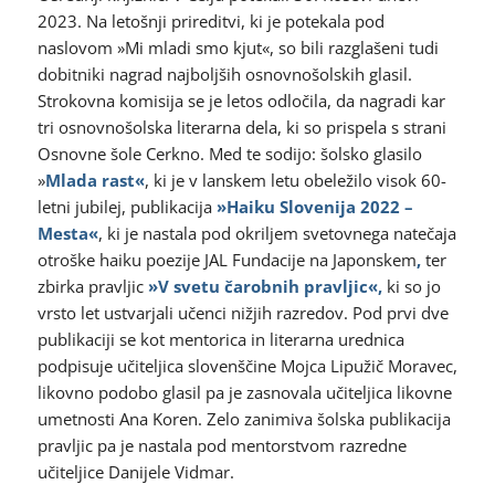
2023. Na letošnji prireditvi, ki je potekala pod
naslovom »Mi mladi smo kjut«, so bili razglašeni tudi
dobitniki nagrad najboljših osnovnošolskih glasil.
Strokovna komisija se je letos odločila, da nagradi kar
tri osnovnošolska literarna dela, ki so prispela s strani
Osnovne šole Cerkno. Med te sodijo: šolsko glasilo
»
Mlada rast«
, ki je v lanskem letu obeležilo visok 60-
letni jubilej, publikacija
»Haiku Slovenija 2022 –
Mesta«
, ki je nastala
pod okriljem
svetovnega natečaja
otroške haiku poezije JAL Fundacije na Japonskem
,
ter
zbirka pravljic
»V svetu čarobnih pravljic«,
ki so jo
vrsto let ustvarjali učenci nižjih razredov. Pod prvi dve
publikaciji se kot mentorica in literarna urednica
podpisuje učiteljica slovenščine Mojca Lipužič Moravec,
likovno podobo glasil pa je zasnovala učiteljica likovne
umetnosti Ana Koren. Zelo zanimiva šolska publikacija
pravljic pa je nastala pod mentorstvom razredne
učiteljice Danijele Vidmar.