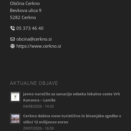
Občina Cerkno
Bevkova ulica 9
5282 Cerkno
05 373 46 40
obcina@cerkno.si
https://www.cerkno.si
AKTUALNE OBJAVE
Javno naročilo za sanacijo odseka lokalne ceste Vrh
Kanavca – Laniše
04/08/2026 - 14:33
Cerkno dobiva novo turistično in bivanjsko zgodbo v
višini 12 milijonov evrov
29/07/2026 - 16:50