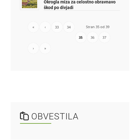
Okrogla miza za celostno obravnavo
škod po divjadi
Stran 35 od 39
«
‹
33
34
35
36
37
›
»
OBVESTILA