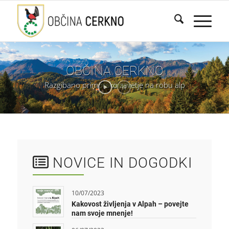
OBČINA
CERKNO
Razgibano
primorsko
zavetje
na
robu
alp
NOVICE IN DOGODKI
10/07/2023
Kakovost življenja v Alpah – povejte
nam svoje mnenje!