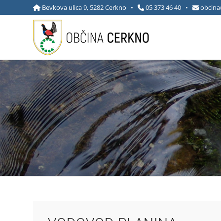
Bevkova ulica 9, 5282 Cerkno •
05 373 46 40
•
obcina