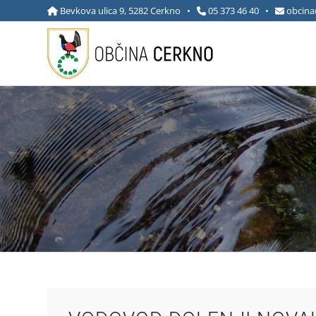
Bevkova ulica 9, 5282 Cerkno •
05 373 46 40
•
obcina