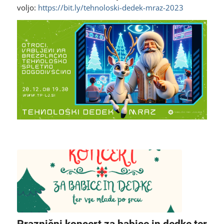
voljo:
https://bit.ly/tehnoloski-dedek-mraz-2023
Praznični koncert za babice in dedke ter