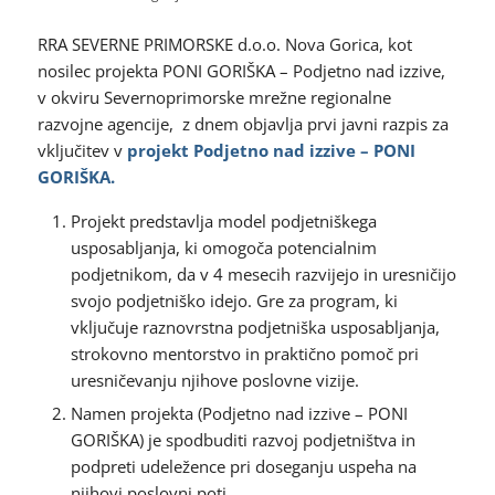
RRA SEVERNE PRIMORSKE d.o.o. Nova Gorica, kot
nosilec projekta PONI GORIŠKA – Podjetno nad izzive,
v okviru Severnoprimorske mrežne regionalne
razvojne agencije, z dnem objavlja prvi javni razpis za
vključitev v
projekt Podjetno nad izzive – PONI
GORIŠKA.
Projekt predstavlja model podjetniškega
usposabljanja, ki omogoča potencialnim
podjetnikom, da v 4 mesecih razvijejo in uresničijo
svojo podjetniško idejo. Gre za program, ki
vključuje raznovrstna podjetniška usposabljanja,
strokovno mentorstvo in praktično pomoč pri
uresničevanju njihove poslovne vizije.
Namen projekta (Podjetno nad izzive – PONI
GORIŠKA) je spodbuditi razvoj podjetništva in
podpreti udeležence pri doseganju uspeha na
njihovi poslovni poti.