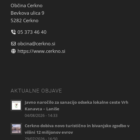
Občina Cerkno
Bevkova ulica 9
5282 Cerkno
05 373 46 40
obcina@cerkno.si
https://www.cerkno.si
AKTUALNE OBJAVE
Javno naročilo za sanacijo odseka lokalne ceste Vrh
Kanavca – Laniše
04/08/2026 - 14:33
Cerkno dobiva novo turistično in bivanjsko zgodbo v
višini 12 milijonov evrov
29/07/2026 - 16:50