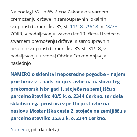
Na podlagi 52. in 65. člena Zakona o stvarnem
premoženju države in samoupravnih lokalnih
skupnosti (Uradni list RS, št.
11/18
,
79/18
in
78/23
–
ZORR, v nadaljevanju: zakon) ter 19. člena Uredbe o
stvarnem premoženju države in samoupravnih
lokalnih skupnosti (Uradni list RS, št. 31/18, v
nadaljevanju: uredba) Občina Cerkno objavlja
naslednjo
NAMERO
o sklenitvi neposredne pogodbe – najem
prostorov v I. nadstropju stavbe na naslovu Trg
prekomorskih brigad 1, stoječe na zemljišču s
parcelno številko 40/5 k. o. 2344 Cerkno, ter dela
skladiščnega prostora v pritličju stavbe na
naslovu Mostaniška cesta 2, stoječe na zemljišču s
parcelno številko 353/2 k. o. 2344 Cerkno
.
Namera
(.pdf datoteka)