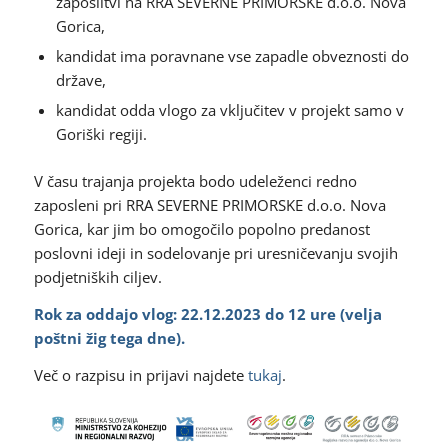
zaposlitvi na RRA SEVERNE PRIMORSKE d.o.o. Nova
Gorica,
kandidat ima poravnane vse zapadle obveznosti do
države,
kandidat odda vlogo za vključitev v projekt samo v
Goriški regiji.
V času trajanja projekta bodo udeleženci redno
zaposleni pri RRA SEVERNE PRIMORSKE d.o.o. Nova
Gorica, kar jim bo omogočilo popolno predanost
poslovni ideji in sodelovanje pri uresničevanju svojih
podjetniških ciljev.
Rok za oddajo vlog: 22.12.2023 do 12 ure (velja
poštni žig tega dne).
Več o razpisu in prijavi najdete
tukaj
.