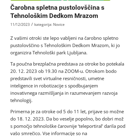
Čarobna spletna pustolovščina s
Tehnološkim Dedkom Mrazom
/
11/12/2023
kategorija:
Novice
Z vašimi otroki ste lepo vabljeni na čarobno spletno
pustolovščino s Tehnološkim Dedkom Mrazom, ki jo
organizira Tehnološki park Ljubljana.
Ta poučna brezplačna predstava za otroke bo potekala
20. 12. 2023 ob 19.30 na ZOOM-u. Otrokom bodo
predstavili svet virtualne resničnosti, umetne
inteligence in robotizacije s spodbujanjem
inovativnega razmišljanja in razumevanjem razvoja
tehnologij.
Primerna je za otroke od 5 do 11 let, prijave so možne
do 18. 12. 2023. Da bo veselje popolno, bo dobri mož
s pomočjo tehnološke čarovnije ‘teleportiral’ darila pod
vašo smrečico. Vse informacije so na