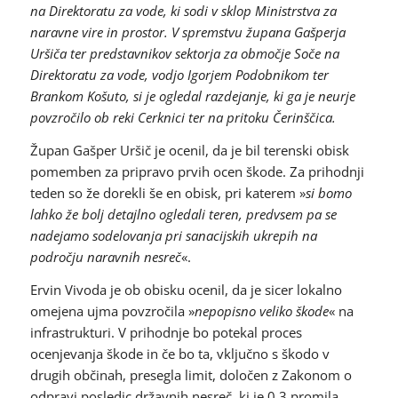
na Direktoratu za vode, ki sodi v sklop Ministrstva za
naravne vire in prostor. V spremstvu župana Gašperja
Uršiča ter predstavnikov sektorja za območje Soče na
Direktoratu za vode, vodjo Igorjem Podobnikom ter
Brankom Košuto, si je ogledal razdejanje, ki ga je neurje
povzročilo ob reki Cerknici ter na pritoku Čerinščica.
Župan Gašper Uršič je ocenil, da je bil terenski obisk
pomemben za pripravo prvih ocen škode. Za prihodnji
teden so že dorekli še en obisk, pri katerem »
si bomo
lahko že bolj detajlno ogledali teren, predvsem pa se
nadejamo sodelovanja pri sanacijskih ukrepih na
področju naravnih nesreč
«.
Ervin Vivoda je ob obisku ocenil, da je sicer lokalno
omejena ujma povzročila »
nepopisno veliko škode
« na
infrastrukturi. V prihodnje bo potekal proces
ocenjevanja škode in če bo ta, vključno s škodo v
drugih občinah, presegla limit, določen z Zakonom o
odpravi posledic državnih nesreč, ki je 0,3 promila