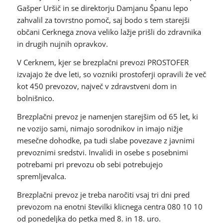
Gašper Uršič in se direktorju Damjanu Španu lepo
zahvalil za tovrstno pomoč, saj bodo s tem starejši
občani Cerknega znova veliko lažje prišli do zdravnika
in drugih nujnih opravkov.
V Cerknem, kjer se brezplačni prevozi PROSTOFER
izvajajo že dve leti, so vozniki prostoferji opravili že več
kot 450 prevozov, največ v zdravstveni dom in
bolnišnico.
Brezplačni prevoz je namenjen starejšim od 65 let, ki
ne vozijo sami, nimajo sorodnikov in imajo nižje
mesečne dohodke, pa tudi slabe povezave z javnimi
prevoznimi sredstvi. Invalidi in osebe s posebnimi
potrebami pri prevozu ob sebi potrebujejo
spremljevalca.
Brezplačni prevoz je treba naročiti vsaj tri dni pred
prevozom na enotni številki klicnega centra 080 10 10
od ponedeljka do petka med 8. in 18. uro.