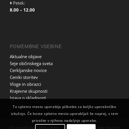
Petek:
8.00 – 12.00
POMEMBNE VSEBINE
Aktualne objave
Seje občinskega sveta
Cerkljanske novice
Ceniki storitev
Vloge in obrazci
Krajevne skupnosti
Izjava o skladnosti
To spletno mesto uporablja piškotke za boljšo uporabniško
izkušnjo. Če boste spletno mesto uporabljali še naprej, s tem
privolite v njihovo nadaljnjo uporabo.
© Copyright 2023 Občina Cerkno | Grafična zasnova in izvedba:
Futurion