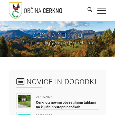
OBČINA
CERKNO
Razgibano
primorsko
zavetje
na
robu
alp
NOVICE IN DOGODKI
21/05/2026
Cerkno z novimi obvestilnimi tablami
na ključnih vstopnih točkah