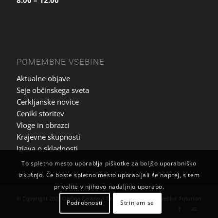
POMEMBNE VSEBINE
Aktualne objave
Seje občinskega sveta
Cerkljanske novice
Ceniki storitev
Vloge in obrazci
Krajevne skupnosti
Izjava o skladnosti
To spletno mesto uporablja piškotke za boljšo uporabniško
izkušnjo. Če boste spletno mesto uporabljali še naprej, s tem
privolite v njihovo nadaljnjo uporabo.
© Copyright 2023 Občina Cerkno | Grafična zasnova in izvedba:
Futurion
Podrobnosti
Strinjam se