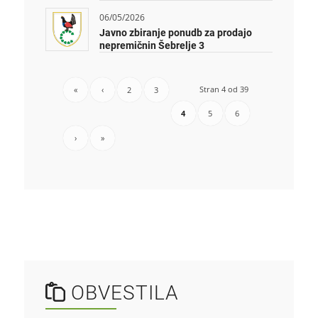
06/05/2026
Javno zbiranje ponudb za prodajo
nepremičnin Šebrelje 3
Stran 4 od 39
«
‹
2
3
4
5
6
›
»
OBVESTILA