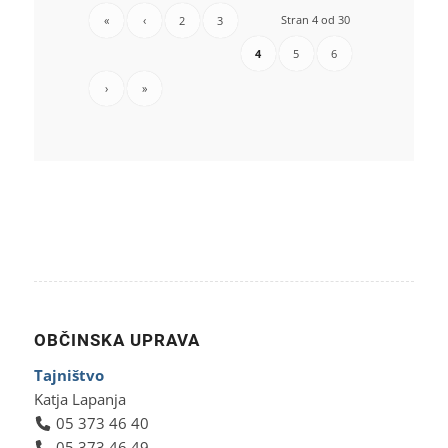
Stran 4 od 30
«
‹
2
3
4
5
6
›
»
OBČINSKA UPRAVA
Tajništvo
Katja Lapanja
05 373 46 40
05 373 46 49