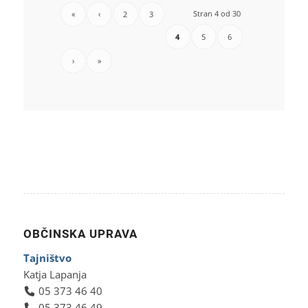
Stran 4 od 30
«
‹
2
3
4
5
6
›
»
OBČINSKA UPRAVA
Tajništvo
Katja Lapanja
05 373 46 40
05 373 46 49