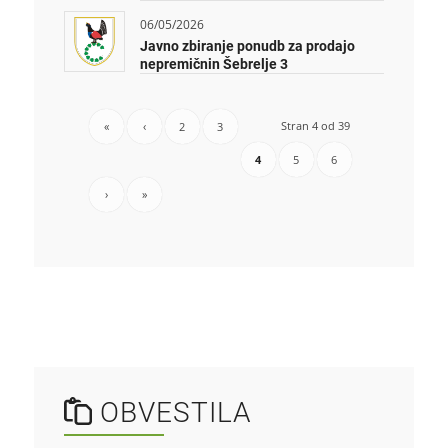
06/05/2026
Javno zbiranje ponudb za prodajo
nepremičnin Šebrelje 3
Stran 4 od 39
«
‹
2
3
4
5
6
›
»
OBVESTILA