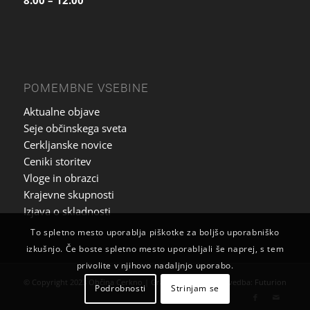
POMEMBNE VSEBINE
Aktualne objave
Seje občinskega sveta
Cerkljanske novice
Ceniki storitev
Vloge in obrazci
Krajevne skupnosti
Izjava o skladnosti
To spletno mesto uporablja piškotke za boljšo uporabniško
izkušnjo. Če boste spletno mesto uporabljali še naprej, s tem
privolite v njihovo nadaljnjo uporabo.
© Copyright 2023 Občina Cerkno | Grafična zasnova in izvedba:
Futurion
Podrobnosti
Strinjam se