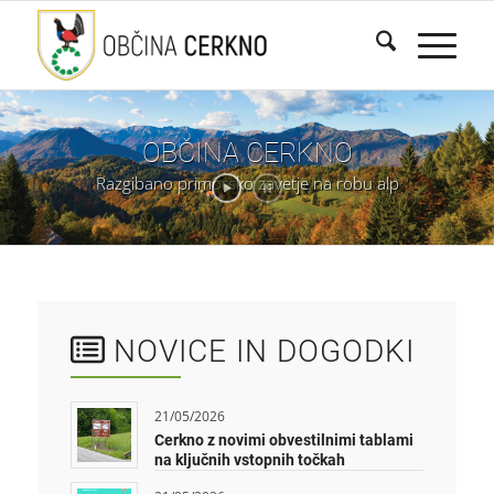
OBČINA
CERKNO
Razgibano
primorsko
zavetje
na
robu
alp
NOVICE IN DOGODKI
21/05/2026
Cerkno z novimi obvestilnimi tablami
na ključnih vstopnih točkah