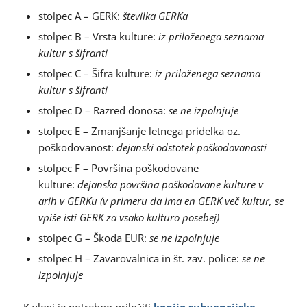
stolpec A – GERK:
številka GERKa
stolpec B – Vrsta kulture:
iz priloženega seznama
kultur s šifranti
stolpec C – Šifra kulture:
iz priloženega seznama
kultur s šifranti
stolpec D – Razred donosa:
se ne izpolnjuje
stolpec E – Zmanjšanje letnega pridelka oz.
poškodovanost:
dejanski odstotek poškodovanosti
stolpec F – Površina poškodovane
kulture:
dejanska
površina poškodovane
kulture v
arih v GERKu (v primeru da ima en GERK več kultur, se
vpiše isti GERK za vsako kulturo posebej)
stolpec G – Škoda EUR:
se ne izpolnjuje
stolpec H – Zavarovalnica in št. zav. police:
se ne
izpolnjuje
K vlogi je potrebno priložiti
kopijo subvencijske