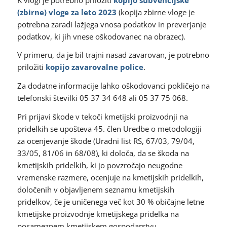
(zbirne) vloge za leto 2023
(kopija zbirne vloge je
potrebna zaradi lažjega vnosa podatkov in preverjanje
podatkov, ki jih vnese oškodovanec na obrazec).
V primeru, da je bil trajni nasad zavarovan, je potrebno
priložiti
kopijo zavarovalne police
.
Za dodatne informacije lahko oškodovanci pokličejo na
telefonski številki 05 37 34 648 ali 05 37 75 068.
Pri prijavi škode v tekoči kmetijski proizvodnji na
pridelkih se upošteva 45. člen Uredbe o metodologiji
za ocenjevanje škode (Uradni list RS, 67/03, 79/04,
33/05, 81/06 in 68/08), ki določa, da se škoda na
kmetijskih pridelkih, ki jo povzročajo neugodne
vremenske razmere, ocenjuje na kmetijskih pridelkih,
določenih v objavljenem seznamu kmetijskih
pridelkov, če je uničenega več kot 30 % običajne letne
kmetijske proizvodnje kmetijskega pridelka na
posameznem kmetijskem gospodarstvu.