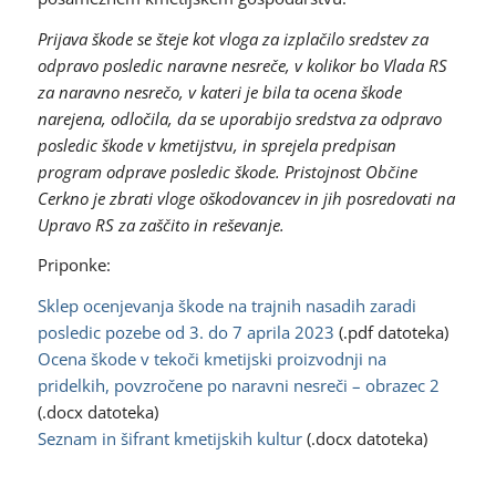
Prijava škode se šteje kot vloga za izplačilo sredstev za
odpravo posledic naravne nesreče, v kolikor bo Vlada RS
za naravno nesrečo, v kateri je bila ta ocena škode
narejena, odločila, da se uporabijo sredstva za odpravo
posledic škode v kmetijstvu, in sprejela predpisan
program odprave posledic škode. Pristojnost Občine
Cerkno je zbrati vloge oškodovancev in jih posredovati na
Upravo RS za zaščito in reševanje.
Priponke:
Sklep ocenjevanja škode na trajnih nasadih zaradi
posledic pozebe od 3. do 7 aprila 2023
(.pdf datoteka)
Ocena škode v tekoči kmetijski proizvodnji na
pridelkih, povzročene po naravni nesreči – obrazec 2
(.docx datoteka)
Seznam in šifrant kmetijskih kultur
(.docx datoteka)