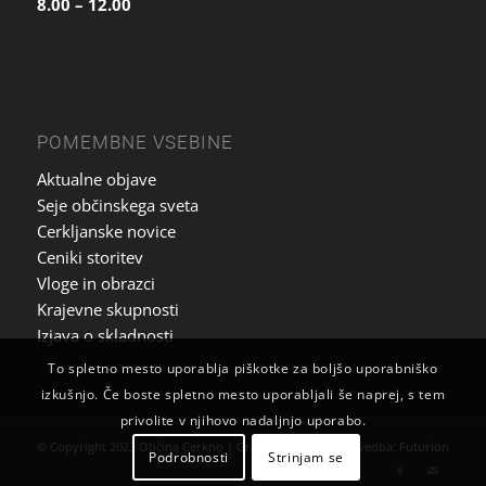
8.00 – 12.00
POMEMBNE VSEBINE
Aktualne objave
Seje občinskega sveta
Cerkljanske novice
Ceniki storitev
Vloge in obrazci
Krajevne skupnosti
Izjava o skladnosti
To spletno mesto uporablja piškotke za boljšo uporabniško
izkušnjo. Če boste spletno mesto uporabljali še naprej, s tem
privolite v njihovo nadaljnjo uporabo.
© Copyright 2023 Občina Cerkno | Grafična zasnova in izvedba:
Futurion
Podrobnosti
Strinjam se