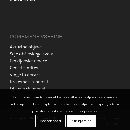
POMEMBNE VSEBINE
Aktualne objave
Seje občinskega sveta
Cerkljanske novice
Ceniki storitev
Vloge in obrazci
Krajevne skupnosti
Izjava o skladnosti
To spletno mesto uporablja piškotke za boljšo uporabniško
izkušnjo. Če boste spletno mesto uporabljali še naprej, s tem
privolite v njihovo nadaljnjo uporabo.
© Copyright 2023 Občina Cerkno | Grafična zasnova in izvedba:
Futurion
Podrobnosti
Strinjam se