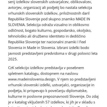
serij izdelkov slovenskih ustvarjalcev, oblikovalcev,
avtorjev, organizacij ali podjetij bo nastala selekcija
vrhunskih slovenskih izdelkov, priložnostnih daril
Republike Slovenije pod skupno znamko MADE IN
SLOVENIA. Selekcija odraža vizualno in oblikovno
odličnost, bogato kulturno, gospodarsko, okoljsko,
tehnološko ali družbeno identiteto in dediščino
Republike Slovenije ter nacionalni znamki I Feel
Slovenia in Made in Slovenia. Izbrani izdelki bodo
javnosti predstavljeni predvidoma v drugi polovici leta
2025.
CzK selekcijo izdelkov predstavlja v posebnem
spletnem katalogu, dostopnem na naslovu
www.madeinslovenia.design. V njem so predstavljeni
vrhunski slovenski izdelki, ustvarjalci, organizacije in
podjetja, ki prispevajo k povečanju diplomatske,
kulturne in poslovne prepoznavnosti Slovenije. Do zdaj
je v katalog vključenih 57 izdelkov, ki jih je v skladu s