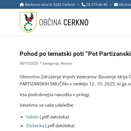
Bevkova ulica 9, 5282 Cerkno •
05 373 46 40
•
obcina
Pohod po tematski poti “Pot Partizansk
/
08/10/2025
kategorija:
Novice
Območno Združenje Vojnih Veteranov Slovenije Idrija 
PARTIZANSKIH SMUČIN« v nedeljo 12. 10. 2025, ki ga or
Vsa podrobnejša navodila v prilogi.
Veselimo se vaše udeležbe.
Vabilo
(.pdf datoteka)
Zloženka
(.pdf datoteka)