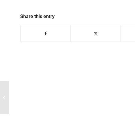
Share this entry
Izvajanje del: Prometna
ureditev Cerkno
(Cvetkova cesta in
Bevkova ulica)