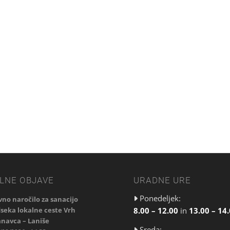
LNE OBJAVE
URADNE URE
Ponedeljek:
vno naročilo za sanacijo
8.00 – 12.00
in
13.00 – 14
seka lokalne ceste Vrh
navca – Laniše
Sreda: