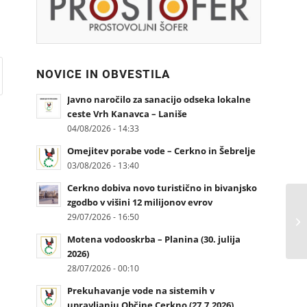
NOVICE IN OBVESTILA
Javno naročilo za sanacijo odseka lokalne
ceste Vrh Kanavca – Laniše
04/08/2026 - 14:33
Omejitev porabe vode – Cerkno in Šebrelje
03/08/2026 - 13:40
Cerkno dobiva novo turistično in bivanjsko
zgodbo v višini 12 milijonov evrov
29/07/2026 - 16:50
Motena vodooskrba – Planina (30. julija
2026)
28/07/2026 - 00:10
Prekuhavanje vode na sistemih v
upravljanju Občine Cerkno (27.7.2026)