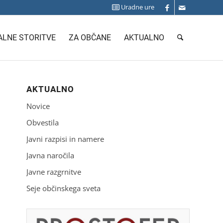
Uradne ure
LNE STORITVE
ZA OBČANE
AKTUALNO
AKTUALNO
Novice
Obvestila
Javni razpisi in namere
Javna naročila
Javne razgrnitve
Seje občinskega sveta