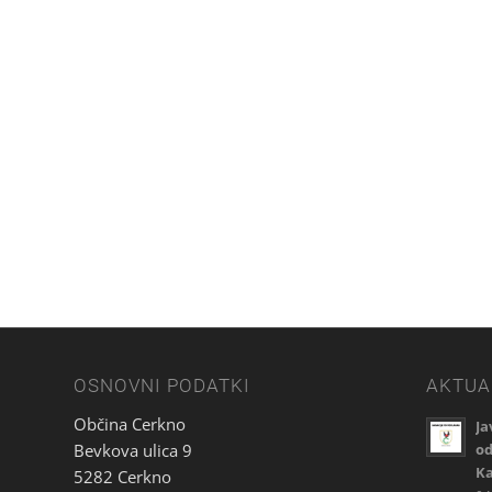
OSNOVNI PODATKI
AKTUA
Občina Cerkno
Ja
Bevkova ulica 9
od
Ka
5282 Cerkno