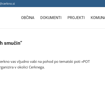
@cerkno.si
OBČINA
DOKUMENTI
PROJEKTI
KOMUNA
ih smučin”
Cerkno vas vljudno vabi na pohod po tematski poti »POT
ganizira v okolici Cerknega.