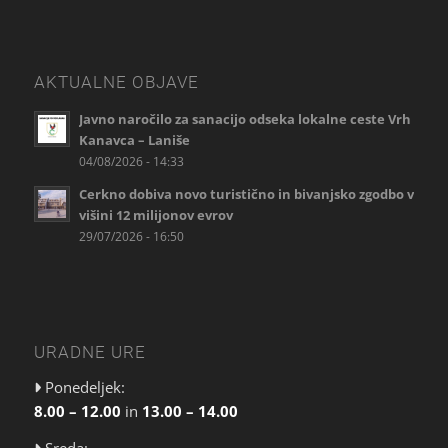
AKTUALNE OBJAVE
Javno naročilo za sanacijo odseka lokalne ceste Vrh
Kanavca – Laniše
04/08/2026 - 14:33
Cerkno dobiva novo turistično in bivanjsko zgodbo v
višini 12 milijonov evrov
29/07/2026 - 16:50
URADNE URE
Ponedeljek:
8.00 – 12.00
in
13.00 – 14.00
Sreda: