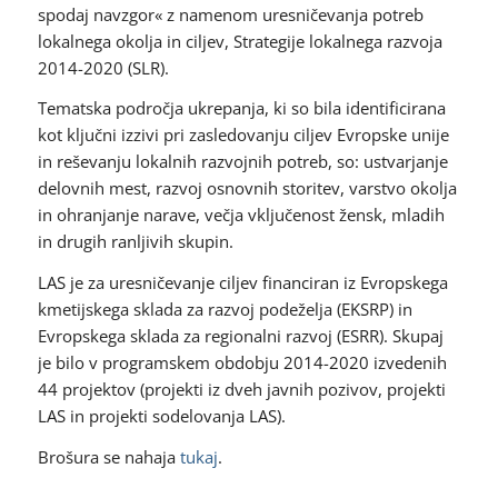
spodaj navzgor« z namenom uresničevanja potreb
lokalnega okolja in ciljev, Strategije lokalnega razvoja
2014-2020 (SLR).
Tematska področja ukrepanja, ki so bila identificirana
kot ključni izzivi pri zasledovanju ciljev Evropske unije
in reševanju lokalnih razvojnih potreb, so: ustvarjanje
delovnih mest, razvoj osnovnih storitev, varstvo okolja
in ohranjanje narave, večja vključenost žensk, mladih
in drugih ranljivih skupin.
LAS je za uresničevanje ciljev financiran iz Evropskega
kmetijskega sklada za razvoj podeželja (EKSRP) in
Evropskega sklada za regionalni razvoj (ESRR). Skupaj
je bilo v programskem obdobju 2014-2020 izvedenih
44 projektov (projekti iz dveh javnih pozivov, projekti
LAS in projekti sodelovanja LAS).
Brošura se nahaja
tukaj
.