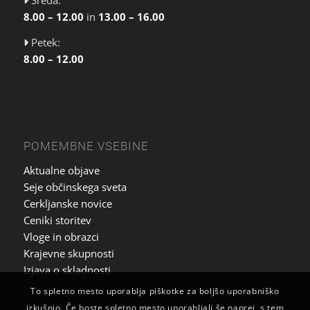
8.00 – 12.00
in
13.00 – 16.00
Petek:
8.00 – 12.00
POMEMBNE VSEBINE
Aktualne objave
Seje občinskega sveta
Cerkljanske novice
Ceniki storitev
Vloge in obrazci
Krajevne skupnosti
Izjava o skladnosti
To spletno mesto uporablja piškotke za boljšo uporabniško
izkušnjo. Če boste spletno mesto uporabljali še naprej, s tem