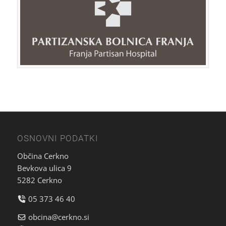
OSNOVNI PODATKI
Občina Cerkno
Bevkova ulica 9
5282 Cerkno
05 373 46 40
obcina@cerkno.si