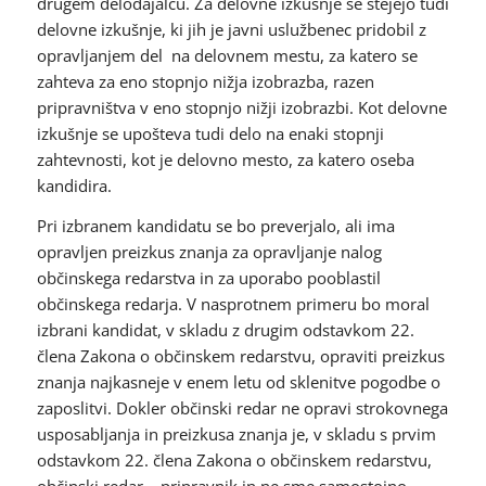
drugem delodajalcu. Za delovne izkušnje se štejejo tudi
delovne izkušnje, ki jih je javni uslužbenec pridobil z
opravljanjem del na delovnem mestu, za katero se
zahteva za eno stopnjo nižja izobrazba, razen
pripravništva v eno stopnjo nižji izobrazbi. Kot delovne
izkušnje se upošteva tudi delo na enaki stopnji
zahtevnosti, kot je delovno mesto, za katero oseba
kandidira.
Pri izbranem kandidatu se bo preverjalo, ali ima
opravljen preizkus znanja za opravljanje nalog
občinskega redarstva in za uporabo pooblastil
občinskega redarja. V nasprotnem primeru bo moral
izbrani kandidat, v skladu z drugim odstavkom 22.
člena Zakona o občinskem redarstvu, opraviti preizkus
znanja najkasneje v enem letu od sklenitve pogodbe o
zaposlitvi. Dokler občinski redar ne opravi strokovnega
usposabljanja in preizkusa znanja je, v skladu s prvim
odstavkom 22. člena Zakona o občinskem redarstvu,