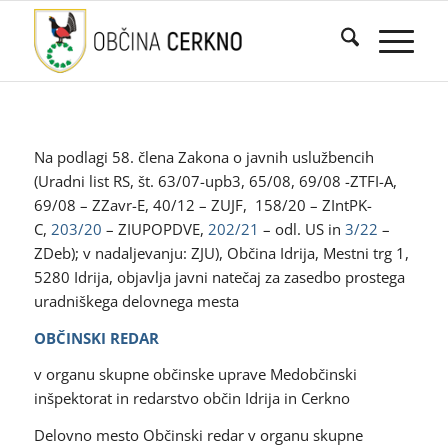
Na podlagi 58. člena Zakona o javnih uslužbencih
(Uradni list RS, št. 63/07-upb3, 65/08, 69/08 -ZTFI-A,
69/08 – ZZavr-E, 40/12 – ZUJF, 158/20 – ZIntPK-
C,
203/20
– ZIUPOPDVE,
202/21
– odl. US in
3/22
–
ZDeb); v nadaljevanju: ZJU), Občina Idrija, Mestni trg 1,
5280 Idrija, objavlja javni natečaj za zasedbo prostega
uradniškega delovnega mesta
OBČINSKI REDAR
v organu skupne občinske uprave Medobčinski
inšpektorat in redarstvo občin Idrija in Cerkno
Delovno mesto Občinski redar v organu skupne