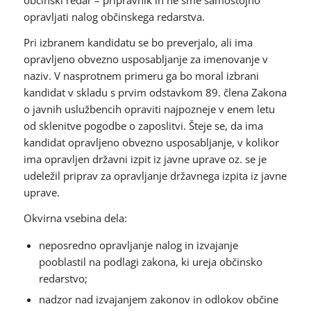
občinski redar – pripravnik in ne sme samostojno
opravljati nalog občinskega redarstva.
Pri izbranem kandidatu se bo preverjalo, ali ima
opravljeno obvezno usposabljanje za imenovanje v
naziv. V nasprotnem primeru ga bo moral izbrani
kandidat v skladu s prvim odstavkom 89. člena Zakona
o javnih uslužbencih opraviti najpozneje v enem letu
od sklenitve pogodbe o zaposlitvi. Šteje se, da ima
kandidat opravljeno obvezno usposabljanje, v kolikor
ima opravljen državni izpit iz javne uprave oz. se je
udeležil priprav za opravljanje državnega izpita iz javne
uprave.
Okvirna vsebina dela:
neposredno opravljanje nalog in izvajanje
pooblastil na podlagi zakona, ki ureja občinsko
redarstvo;
nadzor nad izvajanjem zakonov in odlokov občine