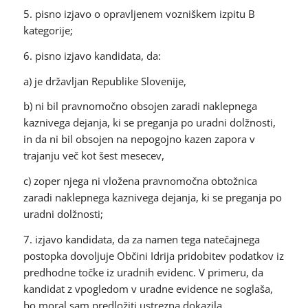
5. pisno izjavo o opravljenem vozniškem izpitu B
kategorije;
6. pisno izjavo kandidata, da:
a) je državljan Republike Slovenije,
b) ni bil pravnomočno obsojen zaradi naklepnega
kaznivega dejanja, ki se preganja po uradni dolžnosti,
in da ni bil obsojen na nepogojno kazen zapora v
trajanju več kot šest mesecev,
c) zoper njega ni vložena pravnomočna obtožnica
zaradi naklepnega kaznivega dejanja, ki se preganja po
uradni dolžnosti;
7. izjavo kandidata, da za namen tega natečajnega
postopka dovoljuje Občini Idrija pridobitev podatkov iz
predhodne točke iz uradnih evidenc. V primeru, da
kandidat z vpogledom v uradne evidence ne soglaša,
bo moral sam predložiti ustrezna dokazila.