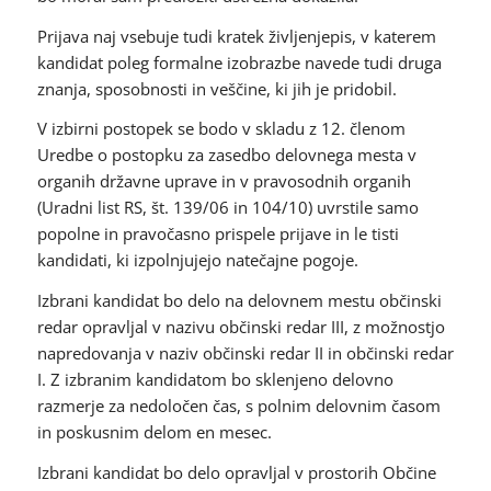
Prijava naj vsebuje tudi kratek življenjepis, v katerem
kandidat poleg formalne izobrazbe navede tudi druga
znanja, sposobnosti in veščine, ki jih je pridobil.
V izbirni postopek se bodo v skladu z 12. členom
Uredbe o postopku za zasedbo delovnega mesta v
organih državne uprave in v pravosodnih organih
(Uradni list RS, št. 139/06 in 104/10) uvrstile samo
popolne in pravočasno prispele prijave in le tisti
kandidati, ki izpolnjujejo natečajne pogoje.
Izbrani kandidat bo delo na delovnem mestu občinski
redar opravljal v nazivu občinski redar III, z možnostjo
napredovanja v naziv občinski redar II in občinski redar
I. Z izbranim kandidatom bo sklenjeno delovno
razmerje za nedoločen čas, s polnim delovnim časom
in poskusnim delom en mesec.
Izbrani kandidat bo delo opravljal v prostorih Občine