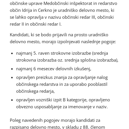
občinske uprave Medobčinski inšpektorat in redarstvo
občin Idrija in Cerkno je uradniško delovno mesto, ki
se lahko opravlja v nazivu občinski redar III, občinski
redar II in občinski redar I.
Kandidati, ki se bodo prijavili na prosto uradniško
delovno mesto, morajo izpolnjevati naslednje pogoje:
najmanj 5. raven strokovne izobrazbe (srednja
strokovna izobrazba oz. srednja splošna izobrazba),
najmanj 6 mesecev delovnih izkušenj,
opravljen preizkus znanja za opravljanje nalog
občinskega redarstva in za uporabo pooblastil
občinskega redarja,
opravljen vozniški izpit B kategorije, opravljeno
obvezno usposabljanje za imenovanje v naziv.
Poleg navedenih pogojev morajo kandidati za
razpisano delovno mesto, v skladu z 88. členom