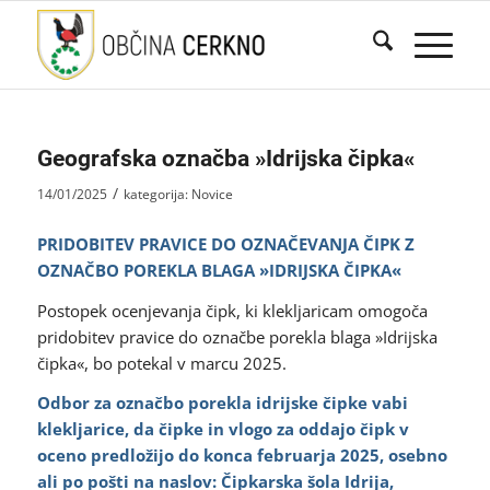
Geografska označba »Idrijska čipka«
/
14/01/2025
kategorija:
Novice
PRIDOBITEV PRAVICE DO OZNAČEVANJA ČIPK Z
OZNAČBO POREKLA BLAGA »IDRIJSKA ČIPKA«
Postopek ocenjevanja čipk, ki klekljaricam omogoča
pridobitev pravice do označbe porekla blaga »Idrijska
čipka«, bo potekal v marcu 2025.
Odbor za označbo porekla idrijske čipke vabi
klekljarice, da čipke in vlogo za oddajo čipk v
oceno predložijo do konca februarja 2025, osebno
ali po pošti na naslov: Čipkarska šola Idrija,