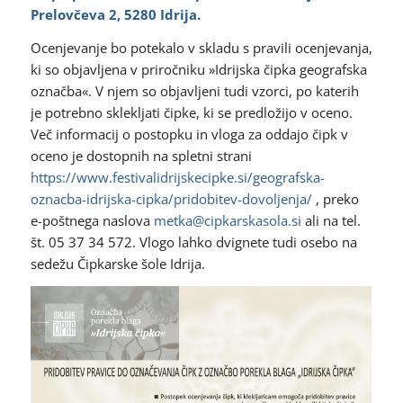
Prelovčeva 2, 5280 Idrija.
Ocenjevanje bo potekalo v skladu s pravili ocenjevanja,
ki so objavljena v priročniku »Idrijska čipka geografska
označba«. V njem so objavljeni tudi vzorci, po katerih
je potrebno sklekljati čipke, ki se predložijo v oceno.
Več informacij o postopku in vloga za oddajo čipk v
oceno je dostopnih na spletni strani
https://www.festivalidrijskecipke.si/geografska-
oznacba-idrijska-cipka/pridobitev-dovoljenja/
, preko
e-poštnega naslova
metka@cipkarskasola.si
ali na tel.
št. 05 37 34 572. Vlogo lahko dvignete tudi osebo na
sedežu Čipkarske šole Idrija.