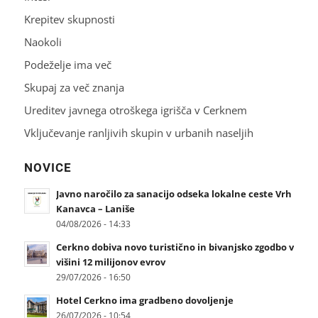
Krepitev skupnosti
Naokoli
Podeželje ima več
Skupaj za več znanja
Ureditev javnega otroškega igrišča v Cerknem
Vključevanje ranljivih skupin v urbanih naseljih
NOVICE
Javno naročilo za sanacijo odseka lokalne ceste Vrh
Kanavca – Laniše
04/08/2026 - 14:33
Cerkno dobiva novo turistično in bivanjsko zgodbo v
višini 12 milijonov evrov
29/07/2026 - 16:50
Hotel Cerkno ima gradbeno dovoljenje
26/07/2026 - 10:54