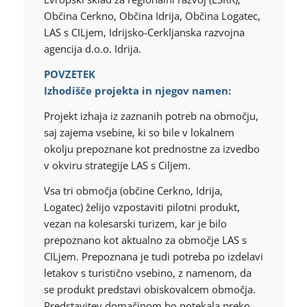
Občina Cerkno, Občina Idrija, Občina Logatec,
LAS s CILjem, Idrijsko-Cerkljanska razvojna
agencija d.o.o. Idrija.
POVZETEK
Izhodišče projekta in njegov namen:
Projekt izhaja iz zaznanih potreb na območju,
saj zajema vsebine, ki so bile v lokalnem
okolju prepoznane kot prednostne za izvedbo
v okviru strategije LAS s Ciljem.
Vsa tri območja (občine Cerkno, Idrija,
Logatec) želijo vzpostaviti pilotni produkt,
vezan na kolesarski turizem, kar je bilo
prepoznano kot aktualno za območje LAS s
CILjem. Prepoznana je tudi potreba po izdelavi
letakov s turistično vsebino, z namenom, da
se produkt predstavi obiskovalcem območja.
Predstavitev domačinom bo potekala preko