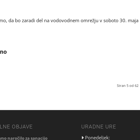
mo, da bo zaradi del na vodovodnem omrežju v soboto 30. maja
kno
Stran 5 od 62
LNE OBJAVE
URADNE URE
Ponedeljek:
vno naročilo za sanacijo