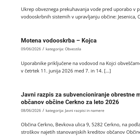
Ukrep obveznega prekuhavanja vode pred uporabo v pr
vodooskrbnih sistemih v upravljanju občine: Jesenica, O
Motena vodooskrba – Kojca
/
09/06/2026
kategorija:
Obvestila
Uporabnike priključene na vodovod na Kojci obveščam
v četrtek 11. junija 2026 med 7. in 14. […]
Javni razpis za subvencioniranje obrestne m
občanov občine Cerkno za leto 2026
/
08/06/2026
kategorija:
Javni razpisi in namere
Občina Cerkno, Bevkova ulica 9, 5282 Cerkno, na podlag
stroškov najetih stanovanjskih kreditov občanov Občin