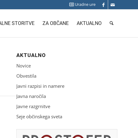
Uradne ure
LNE STORITVE
ZA OBČANE
AKTUALNO
AKTUALNO
Novice
Obvestila
Javni razpisi in namere
Javna naročila
Javne razgrnitve
Seje občinskega sveta