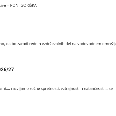
izzive – PONI GORIŠKA
mo, da bo zaradi rednih vzdrževalnih del na vodovodnem omrežj
2026/27
kami.… razvijamo ročne spretnosti, vztrajnost in natančnost.… se