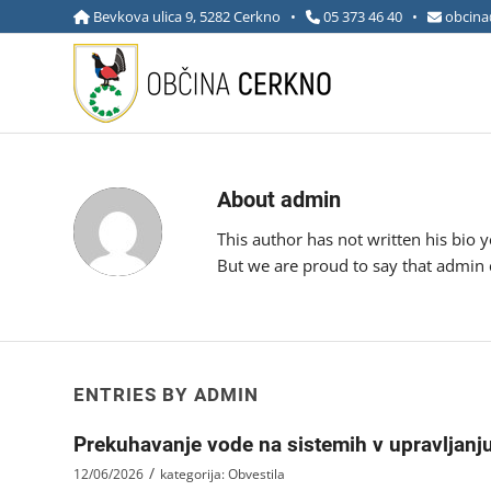
Bevkova ulica 9, 5282 Cerkno •
05 373 46 40
•
obcina
About
admin
This author has not written his bio y
But we are proud to say that
admin
ENTRIES BY ADMIN
Prekuhavanje vode na sistemih v upravljanj
/
12/06/2026
kategorija:
Obvestila