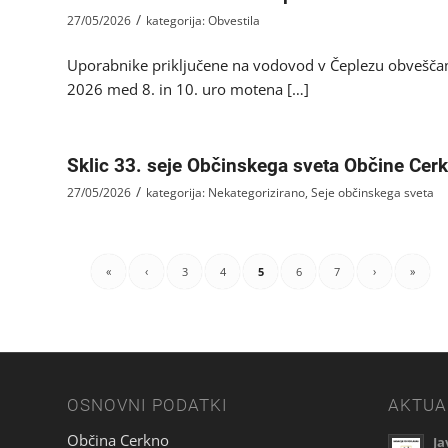
/
27/05/2026
kategorija:
Obvestila
Uporabnike priključene na vodovod v Čeplezu obvešča
2026 med 8. in 10. uro motena […]
Sklic 33. seje Občinskega sveta Občine Cer
/
27/05/2026
kategorija:
Nekategorizirano
,
Seje občinskega sveta
«
‹
3
4
5
6
7
›
»
OSNOVNI PODATKI
AKTUA
Občina Cerkno
Ja