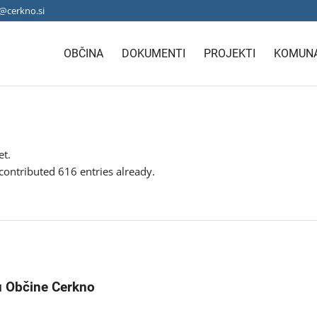
@cerkno.si
OBČINA
DOKUMENTI
PROJEKTI
KOMUNA
et.
contributed 616 entries already.
u Občine Cerkno