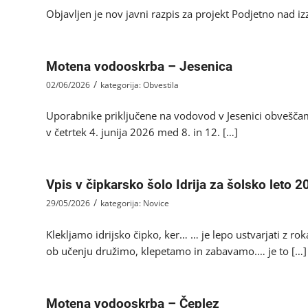
Objavljen je nov javni razpis za projekt Podjetno nad 
Motena vodooskrba – Jesenica
/
02/06/2026
kategorija:
Obvestila
Uporabnike priključene na vodovod v Jesenici obvešča
v četrtek 4. junija 2026 med 8. in 12. […]
Vpis v čipkarsko šolo Idrija za šolsko leto 
/
29/05/2026
kategorija:
Novice
Klekljamo idrijsko čipko, ker… … je lepo ustvarjati z ro
ob učenju družimo, klepetamo in zabavamo.… je to […]
Motena vodooskrba – Čeplez