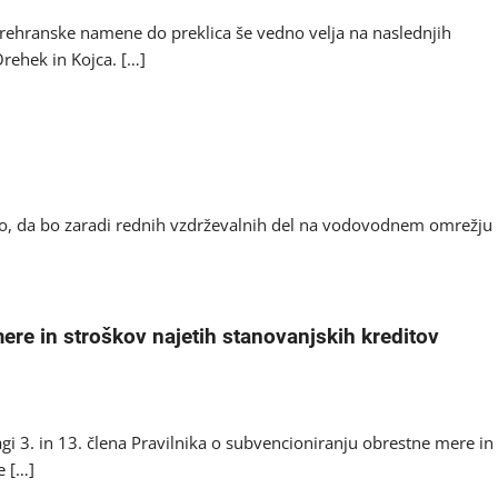
ehranske namene do preklica še vedno velja na naslednjih
rehek in Kojca. […]
o, da bo zaradi rednih vzdrževalnih del na vodovodnem omrežju
ere in stroškov najetih stanovanjskih kreditov
i 3. in 13. člena Pravilnika o subvencioniranju obrestne mere in
e […]