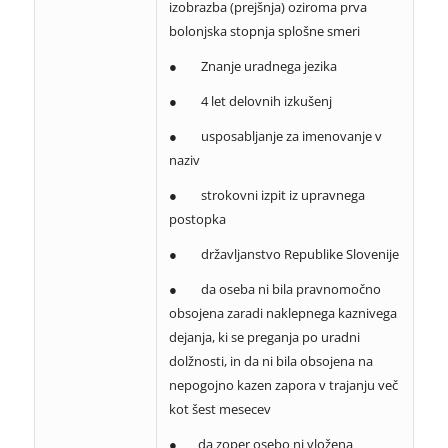
izobrazba (prejšnja) oziroma prva
bolonjska stopnja splošne smeri
● Znanje uradnega jezika
● 4 let delovnih izkušenj
● usposabljanje za imenovanje v
naziv
● strokovni izpit iz upravnega
postopka
● državljanstvo Republike Slovenije
● da oseba ni bila pravnomočno
obsojena zaradi naklepnega kaznivega
dejanja, ki se preganja po uradni
dolžnosti, in da ni bila obsojena na
nepogojno kazen zapora v trajanju več
kot šest mesecev
● da zoper osebo ni vložena