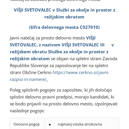
VIŠJI SVETOVALEC v Službi za okolje in prostor z
režijskim obratom
(šifra delovnega mesta C027010)
Javni natečaj za prosto delovno mesto
VIŠJI
SVETOVALEC
, z nazivom VIŠJI SVETOVALEC III
v
režijskem obratu Službe za okolje in prostor z
režijskim obratom
se objavi na spletni strani Zavoda
Republike Slovenije za zaposlovanje ter na spletni
strani Občine Cerkno
https://www.cerkno.si/javni-
razpisi-in-namere/
.
Poleg splošnih pogojev za zaposlitev, ki jih določajo
splošni delovno pravni predpisi, morajo kandidati, ki
se bodo prijavili na prosto delovno mesto, izpolnjevati
naslednje pogoje:
Osnovni pogoji
● najmanj visoka strokovna