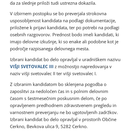
da za slednje priloži tudi ustrezna dokazila.
V izbirnem postopku se bo preverjala strokovna
usposobljenost kandidata na podlagi dokumentacije,
priložene k prijavi kandidata, ter po potrebi na podlagi
osebnih razgovorov. Prednost bodo imeli kandidati, ki
imajo delovne izkušnje, ki so enake ali podobne kot je
področje razpisanega delovnega mesta.
Izbrani kandidat bo delo opravljal v uradniškem nazivu
VIŠJI SVETOVALEC
III
z možnostjo napredovanja v
naziv višji svetovalec II ter višji svetovalec I.
Z izbranim kandidatom bo sklenjena pogodba o
zaposlitvi za nedoločen čas in s polnim delovnim
časom s šestmesečnim poskusnim delom, če po
opravljenem predhodnem zdravstvenem pregledu in
varnostnem preverjanju ne bo ugotovljenih zadržkov.
Izbrani kandidat bo delo opravljal v prostorih Občine
Cerkno, Bevkova ulica 9, 5282 Cerkno.