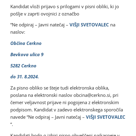
Kandidat vloži prijavo s prilogami v pisni obliki, ki jo
pošlje v zaprti ovojnici z označbo
“Ne odpiraj – Javni natečaj –
VIŠJI SVETOVALEC
na
naslov:
Občina Cerkno
Bevkova ulica 9
5282 Cerkno
do 31. 8.2024.
Za pisno obliko se šteje tudi elektronska oblika,
poslana na elektronski naslov obcina@cerkno.si, pri
čemer veljavnost prijave ni pogojena z elektronskim
podpisom. Kandidat v zadevo elektronskega sporočila
navede “Ne odpiraj – Javni natečaj –
VIŠJI SVETOVALEC
“.
Kandidati bodo o izbiri pisno obveščeni najkasneje v