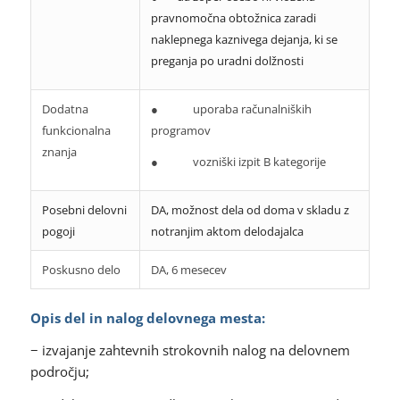
pravnomočna obtožnica zaradi
naklepnega kaznivega dejanja, ki se
preganja po uradni dolžnosti
Dodatna
● uporaba računalniških
funkcionalna
programov
znanja
● vozniški izpit B kategorije
Posebni delovni
DA, možnost dela od doma v skladu z
pogoji
notranjim aktom delodajalca
Poskusno delo
DA, 6 mesecev
Opis del in nalog delovnega mesta:
− izvajanje zahtevnih strokovnih nalog na delovnem
področju;