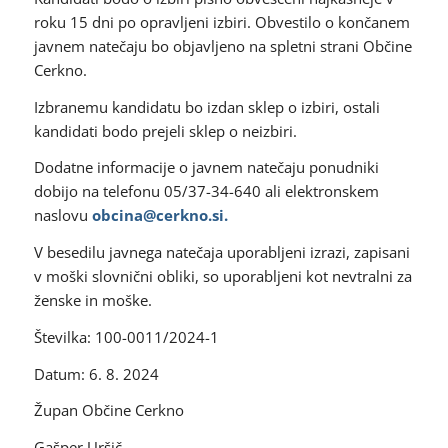
roku 15 dni po opravljeni izbiri. Obvestilo o končanem
javnem natečaju bo objavljeno na spletni strani Občine
Cerkno.
Izbranemu kandidatu bo izdan sklep o izbiri, ostali
kandidati bodo prejeli sklep o neizbiri.
Dodatne informacije o javnem natečaju ponudniki
dobijo na telefonu 05/37-34-640 ali elektronskem
naslovu
obcina@cerkno.si.
V besedilu javnega natečaja uporabljeni izrazi, zapisani
v moški slovnični obliki, so uporabljeni kot nevtralni za
ženske in moške.
Številka: 100-0011/2024-1
Datum: 6. 8. 2024
Župan Občine Cerkno
Gašper Uršič