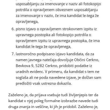
usposabljanju za imenovanje v naziv ali fotokopijo
potrdila o opravljenem obveznem usposabljanju
za imenovanje v naziv, če ima kandidat le-tega že
opravljenega,
pisno izjavo o opravljenem strokovnem izpitu iz
upravnega postopka ali fotokopijo potrdila o
opravljenem izpitu iz upravnega postopka, če ima
kandidat le-tega že opravljenega,
lastnoročno podpisano izjavo kandidata, da za
namen javnega natečaja dovoljuje Občini Cerkno,
Bevkova 9, 5282 Cerkno, pridobiti podatke iz
uradnih evidenc. V primeru, da kandidat s tem ne
soglaša ali ne poda navedene izjave, je dolžan sam
predložiti vsak ustrezna dokazila.
Zaželeno je, da prijava vsebuje tudi življenjepis ter da
kandidat v njej poleg formalne izobrazbe navede tudi
druga znanja in veščine, ki jih je pridobil. Zaželeno je,