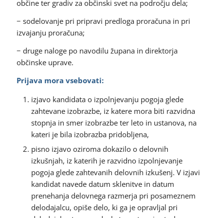
občine ter gradiv za občinski svet na področju dela;
− sodelovanje pri pripravi predloga proračuna in pri
izvajanju proračuna;
− druge naloge po navodilu župana in direktorja
občinske uprave.
Prijava mora vsebovati:
izjavo kandidata o izpolnjevanju pogoja glede
zahtevane izobrazbe, iz katere mora biti razvidna
stopnja in smer izobrazbe ter leto in ustanova, na
kateri je bila izobrazba pridobljena,
pisno izjavo oziroma dokazilo o delovnih
izkušnjah, iz katerih je razvidno izpolnjevanje
pogoja glede zahtevanih delovnih izkušenj. V izjavi
kandidat navede datum sklenitve in datum
prenehanja delovnega razmerja pri posameznem
delodajalcu, opiše delo, ki ga je opravljal pri