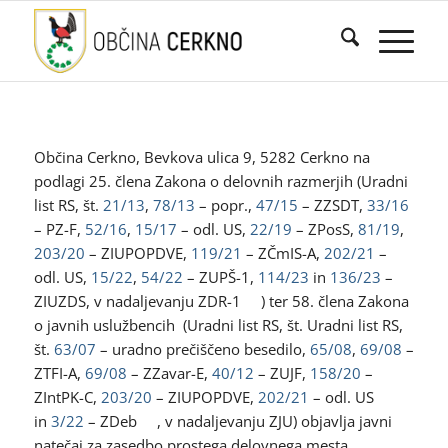
Občina Cerkno, Bevkova ulica 9, 5282 Cerkno na
podlagi 25. člena Zakona o delovnih razmerjih (Uradni
list RS, št.
21/13
,
78/13
– popr.,
47/15
– ZZSDT,
33/16
– PZ-F,
52/16
,
15/17
– odl. US,
22/19
– ZPosS,
81/19
,
203/20
– ZIUPOPDVE,
119/21
– ZČmIS-A,
202/21
–
odl. US,
15/22
,
54/22
– ZUPŠ-1,
114/23
in
136/23
–
ZIUZDS, v nadaljevanju ZDR-1 ) ter 58. člena Zakona
o javnih uslužbencih (Uradni list RS, št. Uradni list RS,
št.
63/07
– uradno prečiščeno besedilo,
65/08
,
69/08
–
ZTFI-A,
69/08
– ZZavar-E,
40/12
– ZUJF,
158/20
–
ZIntPK-C,
203/20
– ZIUPOPDVE,
202/21
– odl. US
in
3/22
– ZDeb , v nadaljevanju ZJU) objavlja javni
natečaj za zasedbo prostega delovnega mesta