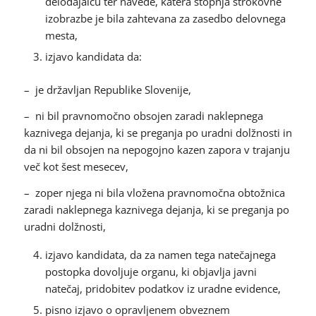
delodajalcu ter navede, katera stopnja strokovne
izobrazbe je bila zahtevana za zasedbo delovnega
mesta,
izjavo kandidata da:
– je državljan Republike Slovenije,
– ni bil pravnomočno obsojen zaradi naklepnega
kaznivega dejanja, ki se preganja po uradni dolžnosti in
da ni bil obsojen na nepogojno kazen zapora v trajanju
več kot šest mesecev,
– zoper njega ni bila vložena pravnomočna obtožnica
zaradi naklepnega kaznivega dejanja, ki se preganja po
uradni dolžnosti,
izjavo kandidata, da za namen tega natečajnega
postopka dovoljuje organu, ki objavlja javni
natečaj, pridobitev podatkov iz uradne evidence,
pisno izjavo o opravljenem obveznem