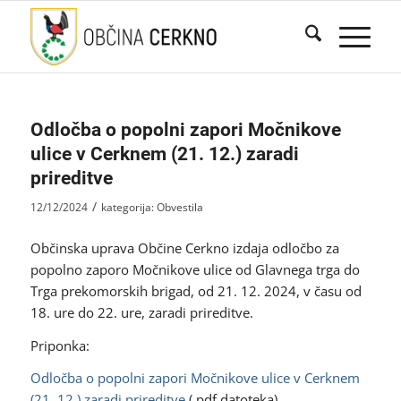
Odločba o popolni zapori Močnikove
ulice v Cerknem (21. 12.) zaradi
prireditve
/
12/12/2024
kategorija:
Obvestila
Občinska uprava Občine Cerkno izdaja odločbo za
popolno zaporo Močnikove ulice od Glavnega trga do
Trga prekomorskih brigad, od 21. 12. 2024, v času od
18. ure do 22. ure, zaradi prireditve.
Priponka:
Odločba o popolni zapori Močnikove ulice v Cerknem
(21. 12.) zaradi prireditve
(.pdf datoteka)