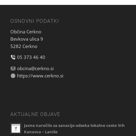
OSNOVNI PODATKI
Občina Cerkno
Bevkova ulica 9
5282 Cerkno
05 373 46 40
obcina@cerkno.si
https://www.cerkno.si
AKTUALNE OBJAVE
Javno naročilo za sanacijo odseka lokalne ceste Vrh
Kanavca – Laniše