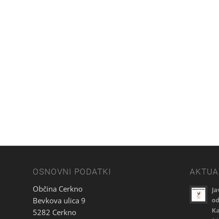
OSNOVNI PODATKI
AKTUA
Občina Cerkno
Ja
Bevkova ulica 9
od
Ka
5282 Cerkno