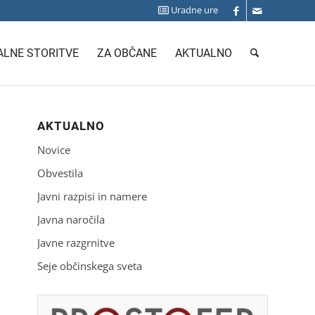
Uradne ure
LNE STORITVE
ZA OBČANE
AKTUALNO
AKTUALNO
Novice
Obvestila
Javni razpisi in namere
Javna naročila
Javne razgrnitve
Seje občinskega sveta