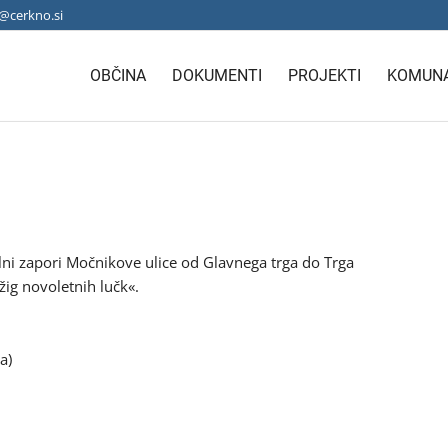
@cerkno.si
OBČINA
DOKUMENTI
PROJEKTI
KOMUNA
ni zapori Močnikove ulice od Glavnega trga do Trga
žig novoletnih lučk«.
a)