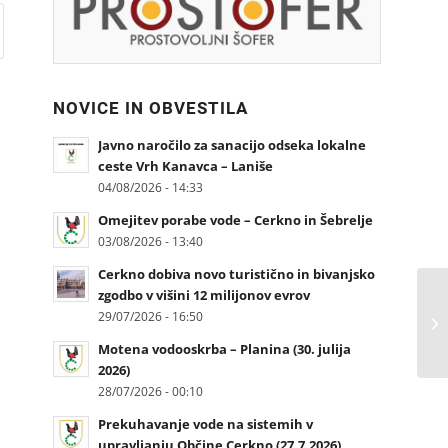
NOVICE IN OBVESTILA
Javno naročilo za sanacijo odseka lokalne
ceste Vrh Kanavca – Laniše
04/08/2026 - 14:33
Omejitev porabe vode – Cerkno in Šebrelje
03/08/2026 - 13:40
Cerkno dobiva novo turistično in bivanjsko
zgodbo v višini 12 milijonov evrov
29/07/2026 - 16:50
Motena vodooskrba – Planina (30. julija
2026)
28/07/2026 - 00:10
Prekuhavanje vode na sistemih v
upravljanju Občine Cerkno (27.7.2026)