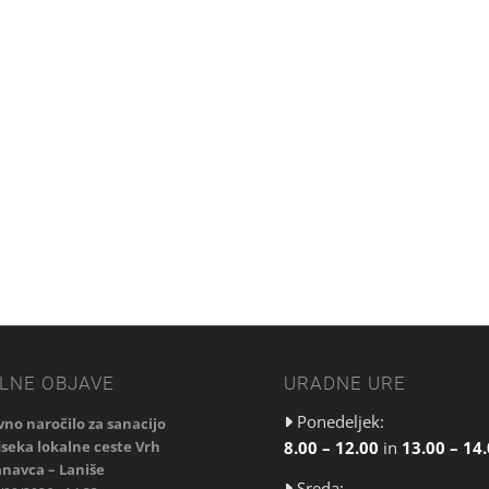
LNE OBJAVE
URADNE URE
Ponedeljek:
vno naročilo za sanacijo
8.00 – 12.00
in
13.00 – 14
seka lokalne ceste Vrh
navca – Laniše
Sreda: