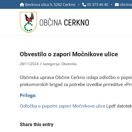
Bevkova ulica 9, 5282 Cerkno •
05 373 46 40
•
obcina
Obvestilo o zapori Močnikove ulice
/
28/11/2024
kategorija:
Obvestila
Občinska uprava Občine Cerkno izdaja odločbo o popol
prekomorskih brigad za potrebe izvedbe prireditve »Pri
Priloga:
Odločba o popolni zapori Močnikove ulice
(.pdf datotek
Share this entry