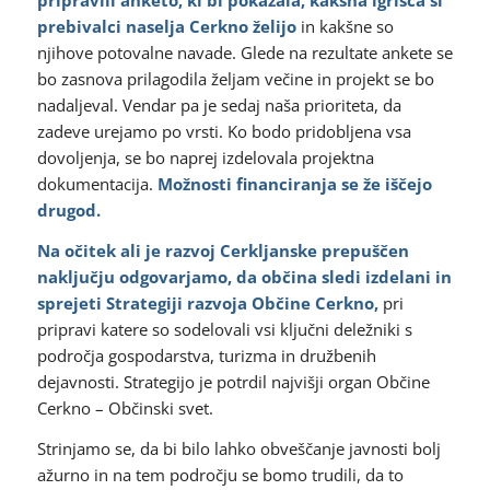
pripravili anketo, ki bi pokazala, kakšna igrišča si
prebivalci naselja Cerkno želijo
in kakšne so
njihove potovalne navade. Glede na rezultate ankete se
bo zasnova prilagodila željam večine in projekt se bo
nadaljeval. Vendar pa je sedaj naša prioriteta, da
zadeve urejamo po vrsti. Ko bodo pridobljena vsa
dovoljenja, se bo naprej izdelovala projektna
dokumentacija.
Možnosti financiranja se že iščejo
drugod.
Na očitek ali je razvoj Cerkljanske prepuščen
naključju odgovarjamo, da občina sledi izdelani in
sprejeti Strategiji razvoja Občine Cerkno,
pri
pripravi katere so sodelovali vsi ključni deležniki s
področja gospodarstva, turizma in družbenih
dejavnosti. Strategijo je potrdil najvišji organ Občine
Cerkno – Občinski svet.
Strinjamo se, da bi bilo lahko obveščanje javnosti bolj
ažurno in na tem področju se bomo trudili, da to