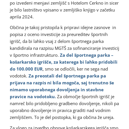
po izvedeni menjavi zemljišč s Hotelom Cerkno in sicer
je bilo lastništvo vpisano v zemljiško knjigo v začetku
aprila 2024.
Občina je takoj pristopila k pripravi idejne zasnove in
popisa z oceno investicije za preureditev športnih
igrišč, da bi lahko vsaj z delom športnega parka
kandidirala na razpisu MGTŠ za sofinanciranje investicij
v športno infrastrukturo.
Za del športnega parka –
košarkarsko igrišče, za katerega bi lahko pridobili
do 100.000 EUR
, smo se odločili, ker ne sega nad
vodotok.
Za preostali del športnega parka pa
prijava na razpis ni bila mogoča, saj trenutno še
nimamo uporabnega dovoljenja in stavbne
pravice na vodotoku.
Za območje športnih igrišč je
namreč bilo pridobljeno gradbeno dovoljenje, nikoli pa
uporabno dovoljenje in pravica graditi nad vodnim
zemljiščem. To je del postopka, ki ga občina že ureja.
Za vlogo za izvedbo obnove košarkarskega igrišča smo