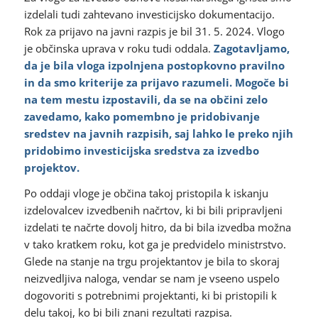
izdelali tudi zahtevano investicijsko dokumentacijo.
Rok za prijavo na javni razpis je bil 31. 5. 2024. Vlogo
je občinska uprava v roku tudi oddala.
Zagotavljamo,
da je bila vloga izpolnjena postopkovno pravilno
in da smo kriterije za prijavo razumeli.
Mogoče bi
na tem mestu izpostavili, da se na občini zelo
zavedamo, kako pomembno je pridobivanje
sredstev na javnih razpisih, saj lahko le preko njih
pridobimo investicijska sredstva za izvedbo
projektov.
Po oddaji vloge je občina takoj pristopila k iskanju
izdelovalcev izvedbenih načrtov, ki bi bili pripravljeni
izdelati te načrte dovolj hitro, da bi bila izvedba možna
v tako kratkem roku, kot ga je predvidelo ministrstvo.
Glede na stanje na trgu projektantov je bila to skoraj
neizvedljiva naloga, vendar se nam je vseeno uspelo
dogovoriti s potrebnimi projektanti, ki bi pristopili k
delu takoj, ko bi bili znani rezultati razpisa.