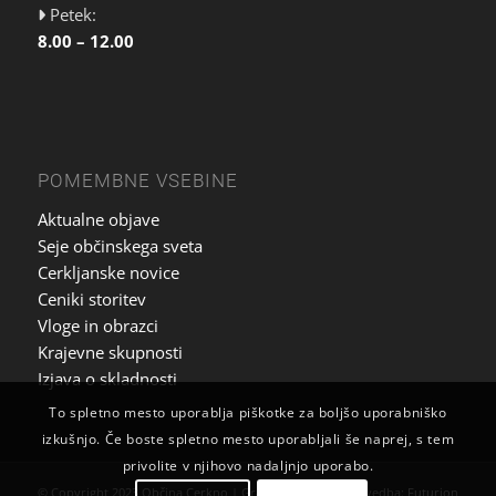
Petek:
8.00 – 12.00
POMEMBNE VSEBINE
Aktualne objave
Seje občinskega sveta
Cerkljanske novice
Ceniki storitev
Vloge in obrazci
Krajevne skupnosti
Izjava o skladnosti
To spletno mesto uporablja piškotke za boljšo uporabniško
izkušnjo. Če boste spletno mesto uporabljali še naprej, s tem
privolite v njihovo nadaljnjo uporabo.
© Copyright 2023 Občina Cerkno | Grafična zasnova in izvedba:
Futurion