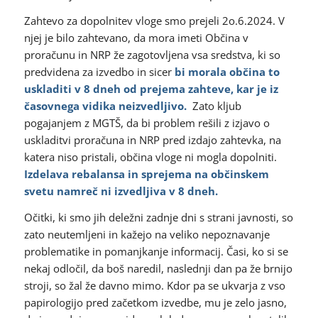
Zahtevo za dopolnitev vloge smo prejeli 2o.6.2024. V
njej je bilo zahtevano, da mora imeti Občina v
proračunu in NRP že zagotovljena vsa sredstva, ki so
predvidena za izvedbo in sicer
bi morala občina to
uskladiti v 8 dneh od prejema zahteve, kar je iz
časovnega vidika neizvedljivo.
Zato kljub
pogajanjem z MGTŠ, da bi problem rešili z izjavo o
uskladitvi proračuna in NRP pred izdajo zahtevka, na
katera niso pristali, občina vloge ni mogla dopolniti.
Izdelava rebalansa in sprejema na občinskem
svetu namreč ni izvedljiva v 8 dneh.
Očitki, ki smo jih deležni zadnje dni s strani javnosti, so
zato neutemljeni in kažejo na veliko nepoznavanje
problematike in pomanjkanje informacij. Časi, ko si se
nekaj odločil, da boš naredil, naslednji dan pa že brnijo
stroji, so žal že davno mimo. Kdor pa se ukvarja z vso
papirologijo pred začetkom izvedbe, mu je zelo jasno,