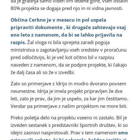
da je gradnja samo viden vrh ledene gore, vseh ostalih
80% projekta se dogaja pred njo in ni vidna javnosti.
Občina Cerkno je v mesecu in pol uspela
pripraviti dokumente , ki drugače zahtevajo vsaj
eno leto z namenom, da bi se lahko prijavila na
razpis.
Žal vloga ni bila sprejeta zaradi pogoja
ministrstva o zagotavljanju vseh sredstev v proračunu
pred odločitvijo, ki je več kot očitno bil v razpisu
naveden z namenom, da se podpre projekte, ki čakajo
že dalj časa ali so že v izvedbi.
Zato so primerjave z Idrijo in modro dvorano povsem
neumestne. Idrija je imela projekt pripravljen že dve
leti, zato je prav, da jim je uspelo, za kar jim čestitamo.
Vendar pa primerjave z našim projektom ne more biti.
Preko poletja delo na projektu vseeno ni zastalo. Bil je
izveden sestanek s predstavniki športnih društev, ki so
idejni zasnovi nasprotovali. Prav s tem namenom
smo