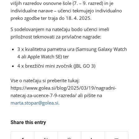
višjih razredov osnovne šole (7. – 9. razred) in je
individualne narave – učenci tekmujejo individualno
preko zgodbe ter traja do 18. 4. 2025.
S sodelovanjem na natečaju bodo učenci imeli
priložnost tekmovati za privlačne nagrade:
3 x kvalitetna pametna ura (Samsung Galaxy Watch
4 ali Apple Watch SE) ter
4 x brezžični mini zvočnik (JBL GO 3)
Vse o natečaju si preberite tukaj:
https://www.golea.si/blog/2025/03/19/nagradni-
natecaj-za-ucence-7-9-razreda/ ali pišite na
marta.stopar@golea.si
.
Share this entry