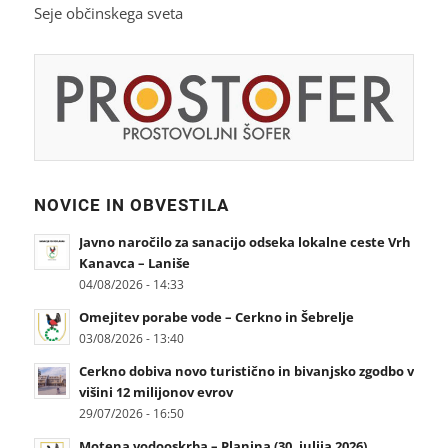
Seje občinskega sveta
NOVICE IN OBVESTILA
Javno naročilo za sanacijo odseka lokalne ceste Vrh
Kanavca – Laniše
04/08/2026 - 14:33
Omejitev porabe vode – Cerkno in Šebrelje
03/08/2026 - 13:40
Cerkno dobiva novo turistično in bivanjsko zgodbo v
višini 12 milijonov evrov
29/07/2026 - 16:50
Motena vodooskrba – Planina (30. julija 2026)