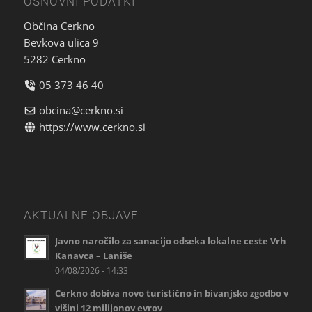
OSNOVNI PODATKI
Občina Cerkno
Bevkova ulica 9
5282 Cerkno
05 373 46 40
obcina@cerkno.si
https://www.cerkno.si
AKTUALNE OBJAVE
Javno naročilo za sanacijo odseka lokalne ceste Vrh
Kanavca – Laniše
04/08/2026 - 14:33
Cerkno dobiva novo turistično in bivanjsko zgodbo v
višini 12 milijonov evrov